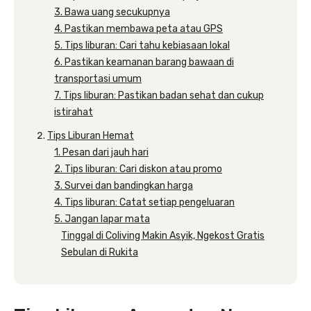
3. Bawa uang secukupnya
4. Pastikan membawa peta atau GPS
5. Tips liburan: Cari tahu kebiasaan lokal
6. Pastikan keamanan barang bawaan di
transportasi umum
7. Tips liburan: Pastikan badan sehat dan cukup
istirahat
Tips Liburan Hemat
1. Pesan dari jauh hari
2. Tips liburan: Cari diskon atau promo
3. Survei dan bandingkan harga
4. Tips liburan: Catat setiap pengeluaran
5. Jangan lapar mata
Tinggal di Coliving Makin Asyik, Ngekost Gratis
Sebulan di Rukita