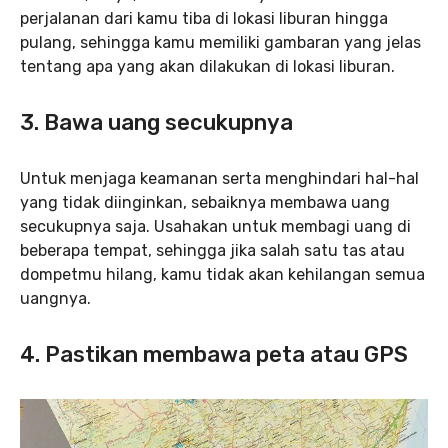
perjalanan dari kamu tiba di lokasi liburan hingga
pulang, sehingga kamu memiliki gambaran yang jelas
tentang apa yang akan dilakukan di lokasi liburan.
3. Bawa uang secukupnya
Untuk menjaga keamanan serta menghindari hal-hal
yang tidak diinginkan, sebaiknya membawa uang
secukupnya saja. Usahakan untuk membagi uang di
beberapa tempat, sehingga jika salah satu tas atau
dompetmu hilang, kamu tidak akan kehilangan semua
uangnya.
4. Pastikan membawa peta atau GPS