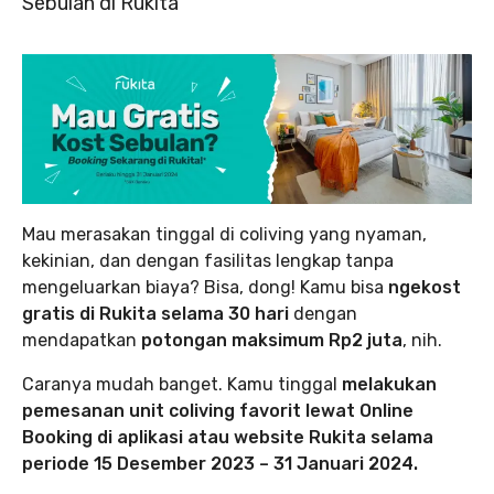
Sebulan di Rukita
Mau merasakan tinggal di coliving yang nyaman,
kekinian, dan dengan fasilitas lengkap tanpa
mengeluarkan biaya? Bisa, dong! Kamu bisa
ngekost
gratis di Rukita selama 30 hari
dengan
mendapatkan
potongan maksimum Rp2 juta
, nih.
Caranya mudah banget. Kamu tinggal
melakukan
pemesanan unit coliving favorit lewat Online
Booking di aplikasi atau website Rukita selama
periode 15 Desember 2023 – 31 Januari 2024.