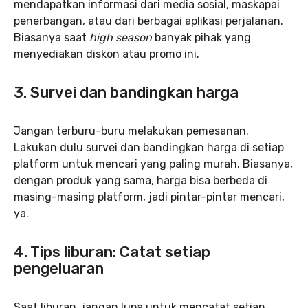
mendapatkan informasi dari media sosial, maskapai
penerbangan, atau dari berbagai aplikasi perjalanan.
Biasanya saat
high season
banyak pihak yang
menyediakan diskon atau promo ini.
3. Survei dan bandingkan harga
Jangan terburu-buru melakukan pemesanan.
Lakukan dulu survei dan bandingkan harga di setiap
platform untuk mencari yang paling murah. Biasanya,
dengan produk yang sama, harga bisa berbeda di
masing-masing platform, jadi pintar-pintar mencari,
ya.
4. Tips liburan: Catat setiap
pengeluaran
Saat liburan, jangan lupa untuk mencatat setiap