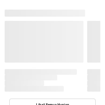
Lihat Semua Hunian