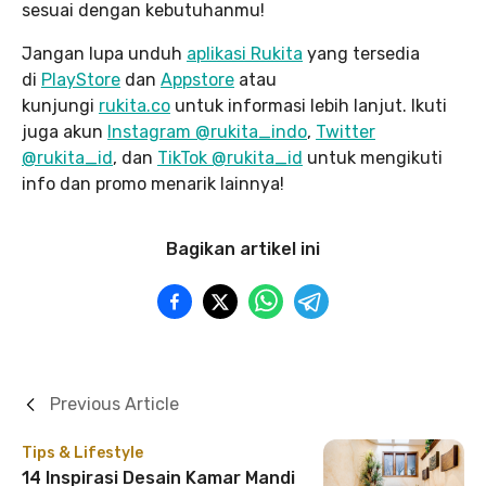
sesuai dengan kebutuhanmu!
Jangan lupa unduh
aplikasi Rukita
yang tersedia
di
PlayStore
dan
Appstore
atau
kunjungi
rukita.co
untuk informasi lebih lanjut. Ikuti
juga akun
Instagram @rukita_indo
,
Twitter
@rukita_id
, dan
TikTok @rukita_id
untuk mengikuti
info dan promo menarik lainnya!
Bagikan artikel ini
Previous Article
Tips & Lifestyle
14 Inspirasi Desain Kamar Mandi