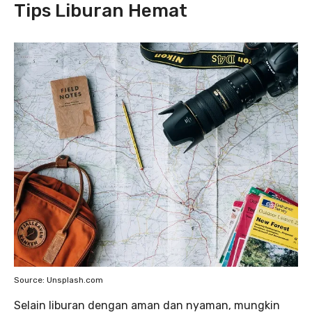
Tips Liburan Hemat
Source: Unsplash.com
Selain liburan dengan aman dan nyaman, mungkin