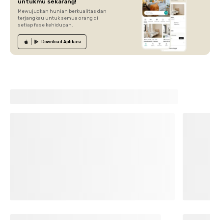
untukmu sekarang!
Mewujudkan hunian berkualitas dan
terjangkau untuk semua orang di
setiap fase kehidupan.
Download
Aplikasi