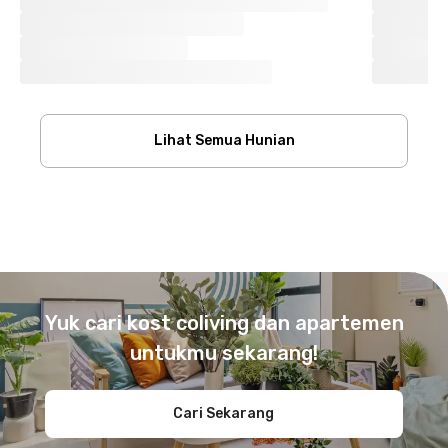
Lihat Semua Hunian
Footer
Yuk cari kost coliving dan apartemen
untukmu sekarang!
Cari Sekarang