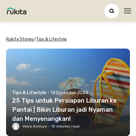
Ope
Rukita Stories
/
Tips & Lifestyle
Tips & Lifestyle
·
14 Desember 2023
25 Tips untuk Persiapan Liburan ke
Pantai | Bikin Liburan jadi Nyaman
dan Menyenangkan!
Valya Annisya
·
10
minutes read