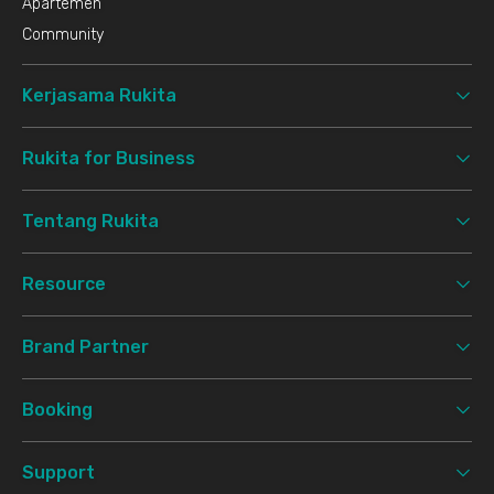
Apartemen
Community
Kerjasama Rukita
Rukita for Business
Tentang Rukita
Resource
Brand Partner
Booking
Support