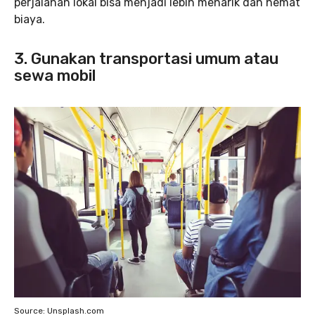
perjalanan lokal bisa menjadi lebih menarik dan hemat
biaya.
3. Gunakan transportasi umum atau
sewa mobil
Source: Unsplash.com