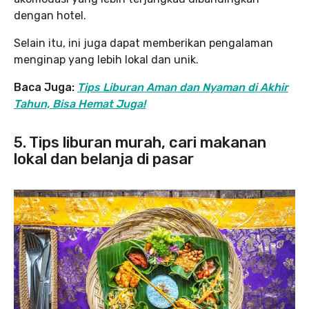
dengan hotel.
Selain itu, ini juga dapat memberikan pengalaman
menginap yang lebih lokal dan unik.
Baca Juga:
Tips Liburan Aman dan Nyaman di Akhir
Tahun, Bisa Hemat Juga!
5. Tips liburan murah, cari makanan
lokal dan belanja di pasar