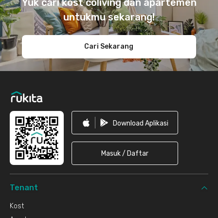
Yuk cari kost coliving dan apartemen
untukmu sekarang!
Cari Sekarang
Download Aplikasi
Masuk / Daftar
Tenant
Kost