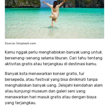
Source: Unsplash.com
Kamu nggak perlu menghabiskan banyak uang untuk
bersenang-senang selama liburan. Cari tahu tentang
aktivitas gratis atau terjangkau di destinasi kamu.
Banyak kota menawarkan konser gratis, tur
bersepeda, atau festival yang bisa dinikmati tanpa
menghabiskan banyak uang. Jelajahi keindahan alam
atau kunjungi museum dan galeri seni yang
menawarkan hari masuk gratis atau dengan biaya
yang terjangkau.