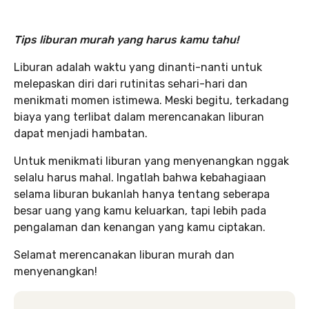
Tips liburan murah yang harus kamu tahu!
Liburan adalah waktu yang dinanti-nanti untuk
melepaskan diri dari rutinitas sehari-hari dan
menikmati momen istimewa. Meski begitu, terkadang
biaya yang terlibat dalam merencanakan liburan
dapat menjadi hambatan.
Untuk menikmati liburan yang menyenangkan nggak
selalu harus mahal. Ingatlah bahwa kebahagiaan
selama liburan bukanlah hanya tentang seberapa
besar uang yang kamu keluarkan, tapi lebih pada
pengalaman dan kenangan yang kamu ciptakan.
Selamat merencanakan liburan murah dan
menyenangkan!