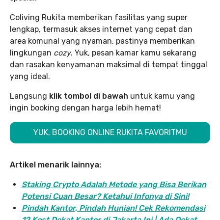
Coliving Rukita memberikan fasilitas yang super
lengkap, termasuk akses internet yang cepat dan
area komunal yang nyaman, pastinya memberikan
lingkungan
cozy
. Yuk, pesan kamar kamu sekarang
dan rasakan kenyamanan maksimal di tempat tinggal
yang ideal.
Langsung
klik tombol di bawah
untuk kamu yang
ingin booking dengan harga lebih hemat!
YUK, BOOKING ONLINE RUKITA FAVORITMU
Artikel menarik lainnya:
Staking Crypto Adalah Metode yang Bisa Berikan
Potensi Cuan Besar? Ketahui Infonya di Sini!
Pindah Kantor, Pind
ah Hunian! Cek Rekomendasi
12 Kost Dekat Kantor di Jakarta Ini | Ada Dekat