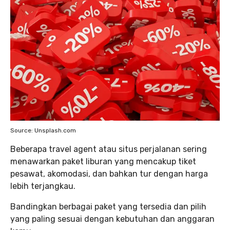
Source: Unsplash.com
Beberapa travel agent atau situs perjalanan sering
menawarkan paket liburan yang mencakup tiket
pesawat, akomodasi, dan bahkan tur dengan harga
lebih terjangkau.
Bandingkan berbagai paket yang tersedia dan pilih
yang paling sesuai dengan kebutuhan dan anggaran