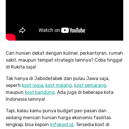
Cari hunian dekat dengan kuliner, perkantoran, rumah
sakit, maupun tempat strategis lainnya? Coba tinggal
di Rukita saja!
Tak hanya di Jabodetabek dan pulau Jawa saja,
seperti
kost jogja
,
kost malang
,
kost semarang
,
maupun
kost bandung
. Ada juga di beberapa kota
Indonesia lainnya!
Tapi, kalau kamu punya budget pas-pasan dan
sedang mencari hunian harga ekonomis fasilitas
lengkap, bisa kepoin
Infokost.id
. Tersedia kost di