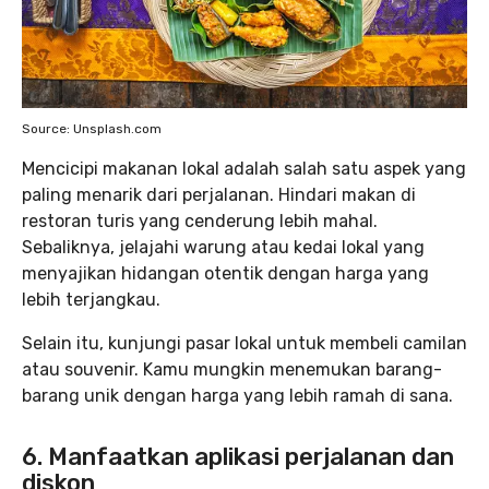
Source: Unsplash.com
Mencicipi makanan lokal adalah salah satu aspek yang
paling menarik dari perjalanan. Hindari makan di
restoran turis yang cenderung lebih mahal.
Sebaliknya, jelajahi warung atau kedai lokal yang
menyajikan hidangan otentik dengan harga yang
lebih terjangkau.
Selain itu, kunjungi pasar lokal untuk membeli camilan
atau souvenir. Kamu mungkin menemukan barang-
barang unik dengan harga yang lebih ramah di sana.
6. Manfaatkan aplikasi perjalanan dan
diskon