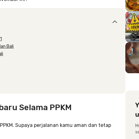
1
an Bali
li
Y
rbaru Selama PPKM
u
a PPKM. Supaya perjalanan kamu aman dan tetap
M
s