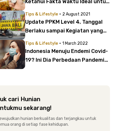
Ketahui Fakta Waktu Ideal untuk
Makan vs Kesehatan Tubuh di
·
Tips & Lifestyle
2 August 2021
Sini!
Update PPKM Level 4, Tanggal
Berlaku sampai Kegiatan yang
Bisa Dilakukan
·
Tips & Lifestyle
1 March 2022
Indonesia Menuju Endemi Covid-
19? Ini Dia Perbedaan Pandemi
dan Endemi
uk cari Hunian
ntukmu sekarang!
ewujudkan hunian berkualitas dan terjangkau untuk
emua orang di setiap fase kehidupan.