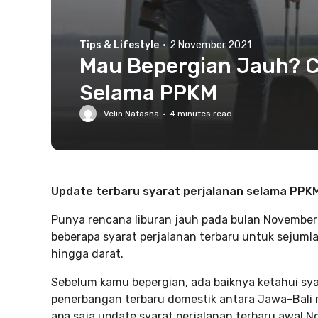
Tips & Lifestyle
·
2 November 2021
Mau Bepergian Jauh? C
Selama PPKM
Velin Natasha
·
4
minutes read
Update terbaru syarat perjalanan selama PPKM
Punya rencana liburan jauh pada bulan November
beberapa syarat perjalanan terbaru untuk sejumla
hingga darat.
Sebelum kamu bepergian, ada baiknya ketahui syar
penerbangan terbaru domestik antara Jawa-Bali m
apa saja update syarat perjalanan terbaru awal N