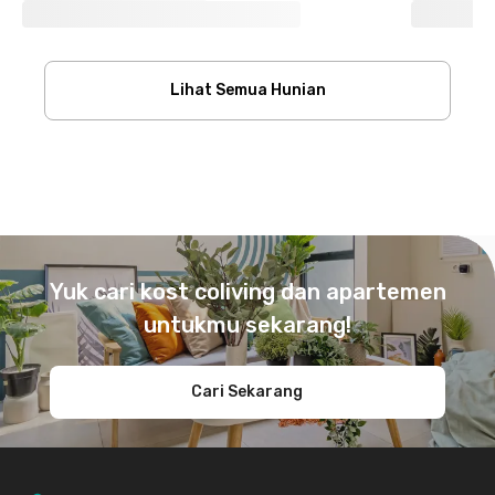
Lihat Semua Hunian
Footer
Yuk cari kost coliving dan apartemen
untukmu sekarang!
Cari Sekarang