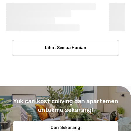
Lihat Semua Hunian
Footer
Yuk cari kost coliving dan apartemen
untukmu sekarang!
Cari Sekarang