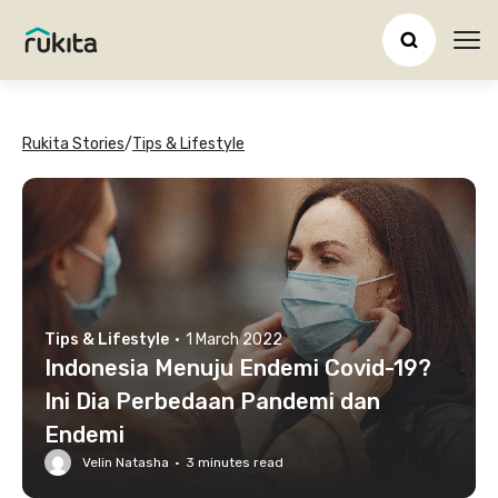
Ope
Rukita Stories
/
Tips & Lifestyle
Tips & Lifestyle
·
1 March 2022
Indonesia Menuju Endemi Covid-19?
Ini Dia Perbedaan Pandemi dan
Endemi
Velin Natasha
·
3
minutes read