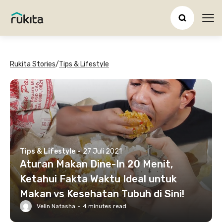
Ope
Rukita Stories
/
Tips & Lifestyle
Tips & Lifestyle
·
27 Juli 2021
Aturan Makan Dine-In 20 Menit,
Ketahui Fakta Waktu Ideal untuk
Makan vs Kesehatan Tubuh di Sini!
Velin Natasha
·
4
minutes read