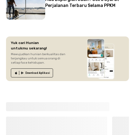
Perjalanan Terbaru Selama PPKM
Yuk cari Hunian
untukmu sekarang!
Mewujudkan hunian berkualitas dan
terjangkau untuk semua orang di
setiap fase kehidupan.
Download
Aplikasi