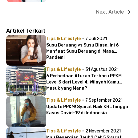
Next Article
Artikel Terkait
·
Tips & Lifestyle
7 Juli 2021
Susu Beruang vs Susu Biasa, Ini 6
Manfaat Susu Beruang di Masa
Pandemi
·
Tips & Lifestyle
31 Agustus 2021
6 Perbedaan Aturan Terbaru PPKM
Level 3 dari Level 4, Wilayah Kamu
Masuk yang Mana?
·
Tips & Lifestyle
7 September 2021
Update PPKM! Syarat Naik KRL hingga
Kasus Covid-19 di Indonesia
·
Tips & Lifestyle
2 November 2021
Mau Bepergian Jauh? Cek 5 Syarat