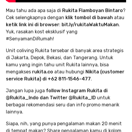
Mau tahu ada apa saja di
Rukita Flamboyan Bintaro
?
Cek selengkapnya dengan
klik tombol di bawah
atau
ketik link ini di browser
:
bit.ly/rukitaWaktuMakan
.
Yuk, rasakan kost eksklusif yang
#SenyamanDiRumah!
Unit coliving Rukita tersebar di banyak area strategis
di Jakarta, Depok, Bekasi, dan Tangerang. Untuk
kamu yang ingin tahu unit Rukita lainnya, bisa
mengakses
rukita.co
atau hubungi
Nikita (customer
service Rukita) di +62 811-1546-477
.
Jangan lupa juga
follow Instagram Rukita di
@Rukita_Indo dan Twitter @Rukita_ID
untuk
berbagai rekomendasi seru dan info promo menarik
lainnya.
Siapa, nih, yang punya pengalaman makan 20 menit
di tempat makan? Share pengalaman kamu di kolom