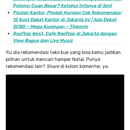
Potensi Cuan Besar? Ketahui Infonya di Sini!
Pindah Kantor, Pind
ah Hunian! Cek Rekomendasi
12 Kost Dekat Kantor di Jakarta Ini | Ada Dekat
SCBD – Mega Kuningan – Thamrin
Rooftop West, Cafe Rooftop di Jakarta dengan
View Bagus dan Live Music
Itu dia rekomendasi toko kue yang bisa kamu jadikan
pilihan untuk mencari hamper Natal. Punya
rekomendasi lain?
Share
di kolom komentar, ya.