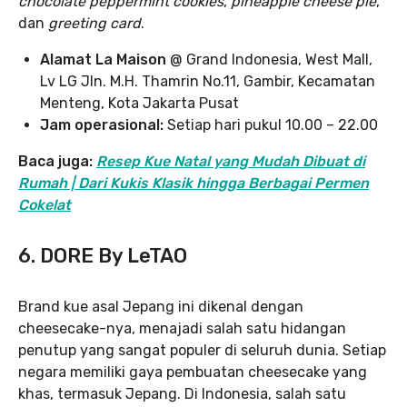
chocolate peppermint cookies
,
pineapple cheese pie
,
dan
greeting card
.
Alamat La Maison
@ Grand Indonesia, West Mall,
Lv LG Jln. M.H. Thamrin No.11, Gambir, Kecamatan
Menteng, Kota Jakarta Pusat
Jam operasional:
Setiap hari pukul 10.00 – 22.00
Baca juga:
Resep Kue Natal yang Mudah Dibuat di
Rumah | Dari Kukis Klasik hingga Berbagai Permen
Cokelat
6. DORE By LeTAO
Brand kue asal Jepang ini dikenal dengan
cheesecake-nya, menajadi salah satu hidangan
penutup yang sangat populer di seluruh dunia. Setiap
negara memiliki gaya pembuatan cheesecake yang
khas, termasuk Jepang. Di Indonesia, salah satu