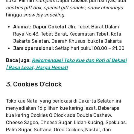
suka. Pilihan
hampers
Dapur Cokelat pun banyak, ada
cookies gift box
,
special gift snacks
,
snow chimneys
,
hingga
snow joy snocking
.
Alamat: Dapur Cokelat
Jln. Tebet Barat Dalam
Raya No.43, Tebet Barat, Kecamatan Tebet, Kota
Jakarta Selatan, Daerah Khusus Ibukota Jakarta
Jam operasional:
Setiap hari pukul 08.00 – 21.00
Baca juga:
Rekomendasi Toko Kue dan Roti di Bekasi
| Rasa Lezat, Harga Hemat!
3. Cookies O’clock
Toko kue Natal yang berlokasi di Jakarta Selatan ini
menyediakan 16 pilihan kue kering lezat. Beberapa
kue kering Cookies O’Clock ada Double Cashew,
Cheese Sagoo, Cheese Sugar, Lidah Kucing, Spekulas,
Palm Sugar, Sultana, Oreo Cookies, Nastar, dan