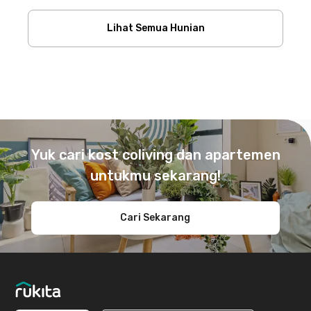
Lihat Semua Hunian
Footer
Yuk cari kost coliving dan apartemen
untukmu sekarang!
Cari Sekarang