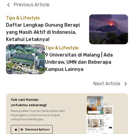
Previous Article
Tips & Lifestyle
Daftar Lengkap Gunung Berapi
yang Masih Aktif di Indonesia,
Ketahui Letaknya!
Tips & Lifestyle
9 Universitas di Malang | Ada
Unibraw, UMN dan Beberapa
Kampus Lainnya
Next Article
Yuk cari Hunian
untukmu sekarang!
Mewujudkan hunian berkualitas dan
terjangkau untuk semua orang di
setiap fase kehidupan.
Download
Aplikasi