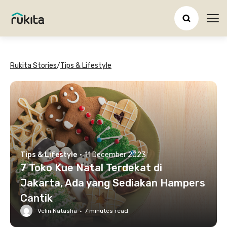
Ope
Rukita Stories
/
Tips & Lifestyle
Tips & Lifestyle
·
11 December 2023
7 Toko Kue Natal Terdekat di
Jakarta, Ada yang Sediakan Hampers
Cantik
Velin Natasha
·
7
minutes read