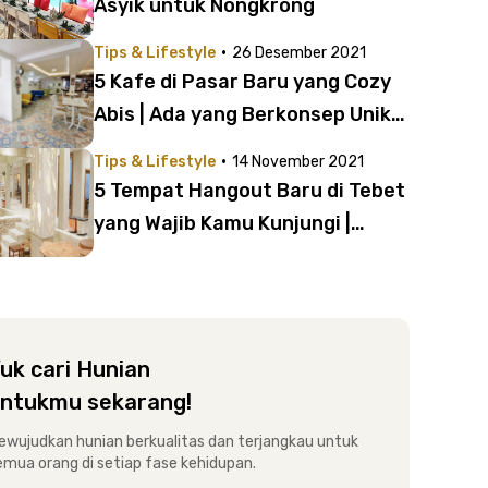
Asyik untuk Nongkrong
·
Tips & Lifestyle
26 Desember 2021
5 Kafe di Pasar Baru yang Cozy
Abis | Ada yang Berkonsep Unik
hingga Hidden Gem!
·
Tips & Lifestyle
14 November 2021
5 Tempat Hangout Baru di Tebet
yang Wajib Kamu Kunjungi |
Estetiknya Bikin Nyaman!
uk cari Hunian
ntukmu sekarang!
ewujudkan hunian berkualitas dan terjangkau untuk
emua orang di setiap fase kehidupan.