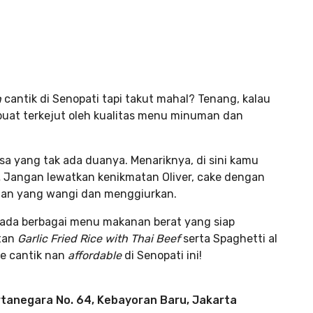
h
cantik di Senopati tapi takut mahal? Tenang, kalau
buat terkejut oleh kualitas menu minuman dan
a yang tak ada duanya. Menariknya, di sini kamu
.
Jangan lewatkan kenikmatan Oliver, cake dengan
ndan yang wangi dan menggiurkan.
a ada berbagai menu makanan berat yang siap
tan
Garlic Fried Rice with Thai Beef
serta Spaghetti al
fe cantik nan
affordable
di Senopati ini!
rtanegara No. 64, Kebayoran Baru, Jakarta