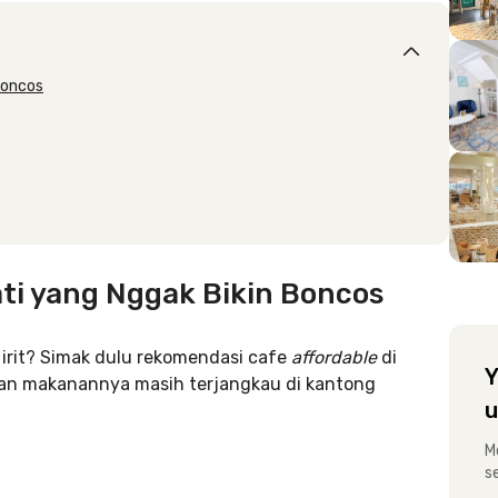
Boncos
ati yang Nggak Bikin Boncos
 irit? Simak dulu rekomendasi cafe
affordable
di
Y
 dan makanannya masih terjangkau di kantong
u
M
s