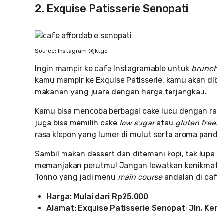
2. Exquise Patisserie Senopati
Source: Instagram @jktgo
Ingin mampir ke cafe Instagramable untuk
brunc
kamu mampir ke Exquise Patisserie, kamu akan di
makanan yang juara dengan harga terjangkau.
Kamu bisa mencoba berbagai cake lucu dengan ras
juga bisa memilih cake
low sugar
atau
gluten free
rasa klepon yang lumer di mulut serta aroma pa
Sambil makan dessert dan ditemani kopi, tak lup
memanjakan perutmu! Jangan lewatkan kenikma
Tonno yang jadi menu
main course
andalan di ca
Harga: Mulai dari Rp25.000
Alamat: Exquise Patisserie Senopati
Jln. Ke