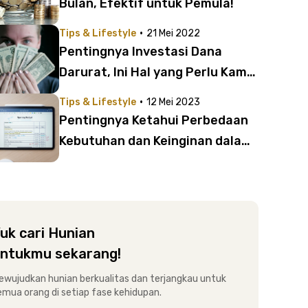
Bulan, Efektif untuk Pemula!
·
Tips & Lifestyle
21 Mei 2022
Pentingnya Investasi Dana
Darurat, Ini Hal yang Perlu Kamu
Lakukan!
·
Tips & Lifestyle
12 Mei 2023
Pentingnya Ketahui Perbedaan
Kebutuhan dan Keinginan dalam
Mengatur Anggaran Bulanan
uk cari Hunian
ntukmu sekarang!
ewujudkan hunian berkualitas dan terjangkau untuk
emua orang di setiap fase kehidupan.