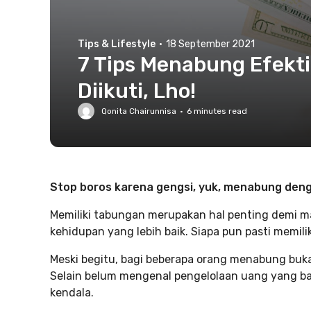
Tips & Lifestyle
·
18 September 2021
7 Tips Menabung Efekti
Diikuti, Lho!
Qonita Chairunnisa
·
6
minutes read
Stop boros karena gengsi, yuk, menabung denga
Memiliki tabungan merupakan hal penting demi ma
kehidupan yang lebih baik. Siapa pun pasti memili
Meski begitu, bagi beberapa orang menabung buka
Selain belum mengenal pengelolaan uang yang ba
kendala.