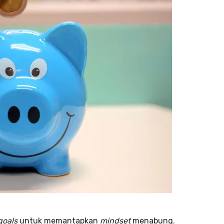
goals
untuk memantapkan
mindset
menabung.