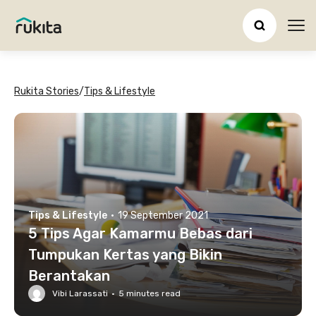
Ope
Rukita Stories
/
Tips & Lifestyle
Tips & Lifestyle
·
19 September 2021
5 Tips Agar Kamarmu Bebas dari
Tumpukan Kertas yang Bikin
Berantakan
Vibi Larassati
·
5
minutes read