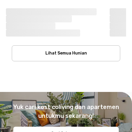
Lihat Semua Hunian
Footer
Yuk cari kost coliving dan apartemen
untukmu sekarang!