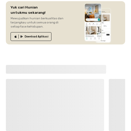
Yuk cari Hunian
untukmu sekarang!
Mewujudkan hunian berkualitas dan
terjangkau untuk semua orang di
setiap fase kehidupan.
Download
Aplikasi