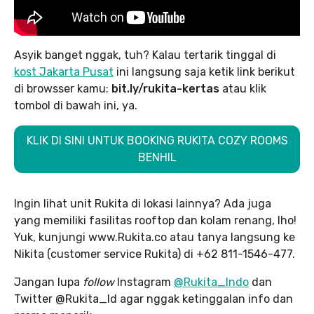
Asyik banget nggak, tuh? Kalau tertarik tinggal di
kost Jakarta Pusat
ini langsung saja ketik link berikut
di browsser kamu:
bit.ly/rukita-kertas
atau klik
tombol di bawah ini, ya.
KLIK DI SINI UNTUK BOOKING RUKITA COZY ROOMS
BENHIL
Ingin lihat unit Rukita di lokasi lainnya? Ada juga
yang memiliki fasilitas rooftop dan kolam renang, lho!
Yuk, kunjungi www.Rukita.co atau tanya langsung ke
Nikita (customer service Rukita) di +62 811-1546-477.
Jangan lupa
follow
Instagram
@Rukita_Indo
dan
Twitter @Rukita_Id agar nggak ketinggalan info dan