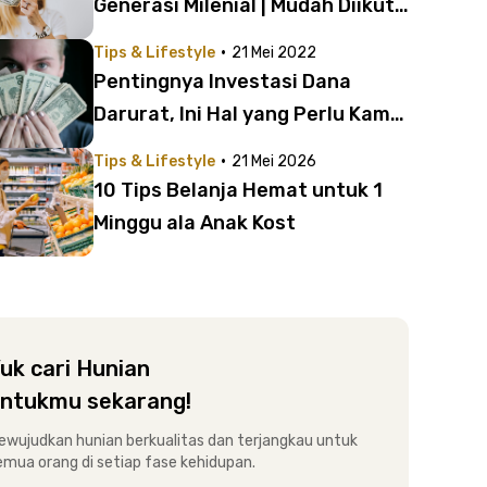
Generasi Milenial | Mudah Diikuti,
Lho!
·
Tips & Lifestyle
21 Mei 2022
Pentingnya Investasi Dana
Darurat, Ini Hal yang Perlu Kamu
Lakukan!
·
Tips & Lifestyle
21 Mei 2026
10 Tips Belanja Hemat untuk 1
Minggu ala Anak Kost
uk cari Hunian
ntukmu sekarang!
ewujudkan hunian berkualitas dan terjangkau untuk
emua orang di setiap fase kehidupan.