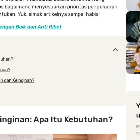
ps bagaimana menyesuaikan prioritas pengeluaran
tukan. Yuk, simak artikelnya sampai habis!
engan Baik dan Anti Ribet
utuhan?
inan?
n dan Keinginan?
Y
u
nginan: Apa Itu Kebutuhan?
M
s