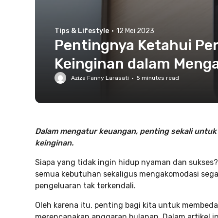
Tips & Lifestyle
·
12 Mei 2023
Pentingnya Ketahui Pe
Keinginan dalam Meng
Aziza Fanny Larasati
·
5
minutes read
Dalam mengatur keuangan, penting sekali untu
keinginan.
Siapa yang tidak ingin hidup nyaman dan sukse
semua kebutuhan sekaligus mengakomodasi seg
pengeluaran tak terkendali.
Oleh karena itu, penting bagi kita untuk membed
merencanakan anggaran bulanan. Dalam artikel in