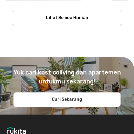
Lihat Semua Hunian
Footer
Yuk cari kost coliving dan apartemen
untukmu sekarang!
Cari Sekarang