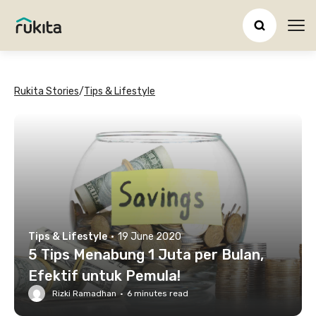
Ope
Rukita Stories
/
Tips & Lifestyle
Tips & Lifestyle
·
19 June 2020
5 Tips Menabung 1 Juta per Bulan,
Efektif untuk Pemula!
Rizki Ramadhan
·
6
minutes read