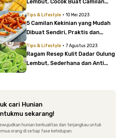
Lembut, Cocok Buat Camilan
Enak Akhir Pekan
·
Tips & Lifestyle
10 Mei 2023
5 Camilan Kekinian yang Mudah
Dibuat Sendiri, Praktis dan
Cepat
·
Tips & Lifestyle
7 Agustus 2023
Ragam Resep Kulit Dadar Gulung
Lembut, Sederhana dan Anti
Gagal!
uk cari Hunian
ntukmu sekarang!
ewujudkan hunian berkualitas dan terjangkau untuk
emua orang di setiap fase kehidupan.