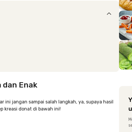
a dan Enak
Y
 ini jangan sampai salah langkah, ya, supaya hasil
u
 kreasi donat di bawah ini!
M
s