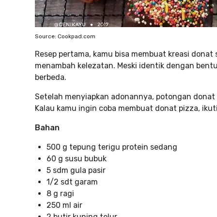
Source: Cookpad.com
Resep pertama, kamu bisa membuat kreasi donat 
menambah kelezatan. Meski identik dengan bent
berbeda.
Setelah menyiapkan adonannya, potongan donat pi
Kalau kamu ingin coba membuat donat pizza, ikuti
Bahan
500 g tepung terigu protein sedang
60 g susu bubuk
5 sdm gula pasir
1/2 sdt garam
8 g ragi
250 ml air
2 butir kuning telur