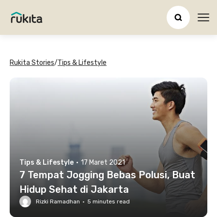
Ope
Rukita Stories
/
Tips & Lifestyle
Tips & Lifestyle
·
17 Maret 2021
7 Tempat Jogging Bebas Polusi, Buat
Hidup Sehat di Jakarta
Rizki Ramadhan
·
5
minutes read