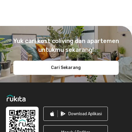
Footer
Yuk cari kost coliving dan apartemen
untukmu sekarang!
Cari Sekarang
Download Aplikasi