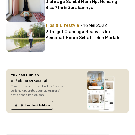
Olahraga Sambil Main Hp, Memang
Bisa? Ini 5 Gerakannya!
·
Tips & Lifestyle
16 Mei 2022
9 Target Olahraga Realistis Ini
Membuat Hidup Sehat Lebih Mudah!
Yuk cari Hunian
untukmu sekarang!
Mewujudkan hunian berkualitas dan
terjangkau untuk semua orang di
setiap fase kehidupan.
Download
Aplikasi