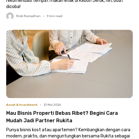
rekomendasi tempat makan enak di Kebon Jeruk, nih, buat
dicoba!
Rizki Ramadhan
•
9
min read
Asset & Investment
•
21 Mei 2026
Mau Bisnis Properti Bebas Ribet? Begini Cara
Mudah Jadi Partner Rukita
Punya bisnis kost atau apartemen? Kembangkan dengan cara
modern, praktis, dan menguntungkan bersama Rukita sebagai