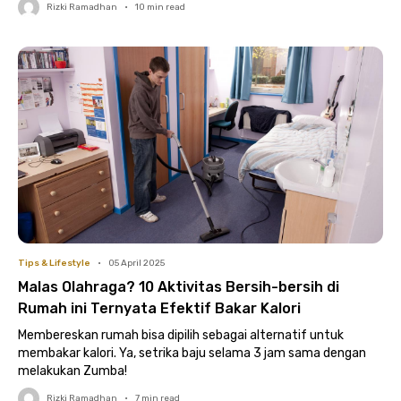
Rizki Ramadhan
•
10
min read
Tips & Lifestyle
•
05 April 2025
Malas Olahraga? 10 Aktivitas Bersih-bersih di
Rumah ini Ternyata Efektif Bakar Kalori
Membereskan rumah bisa dipilih sebagai alternatif untuk
membakar kalori. Ya, setrika baju selama 3 jam sama dengan
melakukan Zumba!
Rizki Ramadhan
•
7
min read