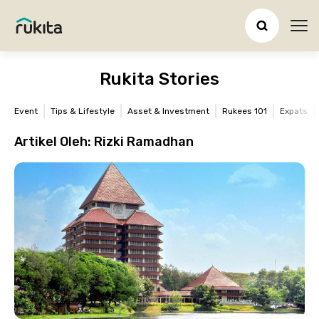
Ope
Rukita Stories
Event
Tips & Lifestyle
Asset & Investment
Rukees 101
Expats
Artikel Oleh:
Rizki Ramadhan