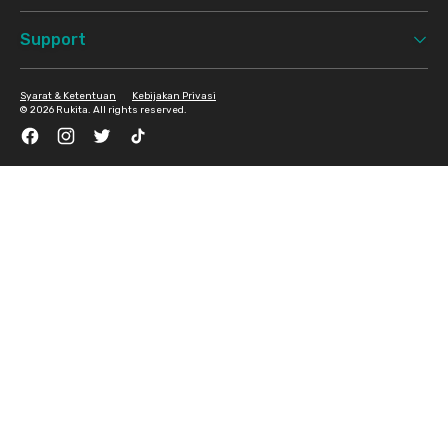
Support
Syarat & Ketentuan
Kebijakan Privasi
©
2026 Rukita. All rights reserved.
Facebook
Instagram
Twitter
TikTok