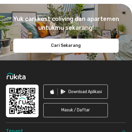
Footer
Yuk cari kost coliving dan apartemen
untukmu sekarang!
Cari Sekarang
Download Aplikasi
Masuk / Daftar
Tenant