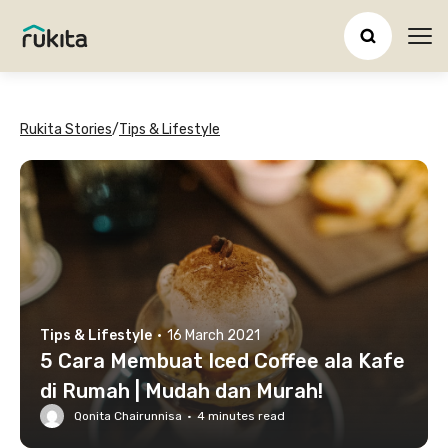
Ope
Rukita Stories
/
Tips & Lifestyle
Tips & Lifestyle
·
16 March 2021
5 Cara Membuat Iced Coffee ala Kafe
di Rumah | Mudah dan Murah!
Qonita Chairunnisa
·
4
minutes read