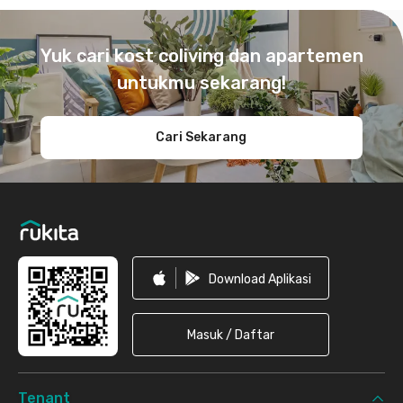
Footer
Yuk cari kost coliving dan apartemen
untukmu sekarang!
Cari Sekarang
Download Aplikasi
Masuk / Daftar
Tenant