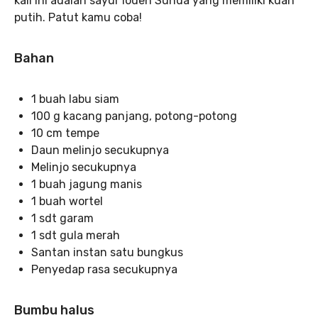
kali ini adalah sayur lodeh Sunda yang memiliki kuah
putih. Patut kamu coba!
Bahan
1 buah labu siam
100 g kacang panjang, potong-potong
10 cm tempe
Daun melinjo secukupnya
Melinjo secukupnya
1 buah jagung manis
1 buah wortel
1 sdt garam
1 sdt gula merah
Santan instan satu bungkus
Penyedap rasa secukupnya
Bumbu halus