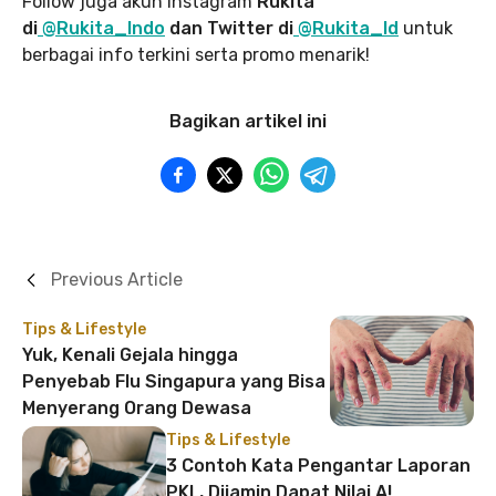
Follow juga akun Instagram
Rukita
di
@Rukita_Indo
dan Twitter di
@Rukita_Id
untuk
berbagai info terkini serta promo menarik!
Bagikan artikel ini
Previous Article
Tips & Lifestyle
Yuk, Kenali Gejala hingga
Penyebab Flu Singapura yang Bisa
Menyerang Orang Dewasa
Tips & Lifestyle
3 Contoh Kata Pengantar Laporan
PKL, Dijamin Dapat Nilai A!