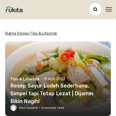
Ope
Rukita Stories
/
Tips & Lifestyle
Tips & Lifestyle
·
19 April 2022
Resep Sayur Lodeh Sederhana,
Simpel tapi Tetap Lezat | Dijamin
Bikin Nagih!
Devi Suzanti
·
5
minutes read