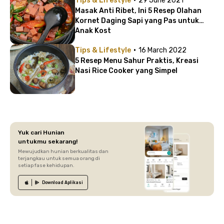
Tips & Lifestyle
29 June 2021
Masak Anti Ribet, Ini 5 Resep Olahan
Kornet Daging Sapi yang Pas untuk
Anak Kost
·
Tips & Lifestyle
16 March 2022
5 Resep Menu Sahur Praktis, Kreasi
Nasi Rice Cooker yang Simpel
Yuk cari Hunian
untukmu sekarang!
Mewujudkan hunian berkualitas dan
terjangkau untuk semua orang di
setiap fase kehidupan.
Download
Aplikasi