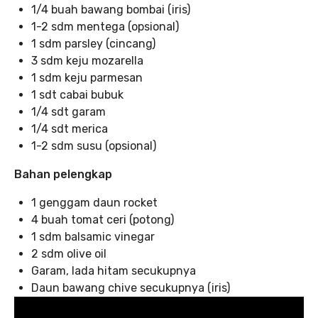
1/4 buah bawang bombai (iris)
1-2 sdm mentega (opsional)
1 sdm parsley (cincang)
3 sdm keju mozarella
1 sdm keju parmesan
1 sdt cabai bubuk
1/4 sdt garam
1/4 sdt merica
1-2 sdm susu (opsional)
Bahan pelengkap
1 genggam daun rocket
4 buah tomat ceri (potong)
1 sdm balsamic vinegar
2 sdm olive oil
Garam, lada hitam secukupnya
Daun bawang chive secukupnya (iris)