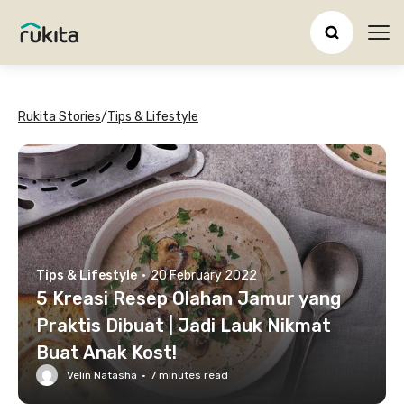
Ope
Rukita Stories
/
Tips & Lifestyle
Tips & Lifestyle
·
20 February 2022
5 Kreasi Resep Olahan Jamur yang
Praktis Dibuat | Jadi Lauk Nikmat
Buat Anak Kost!
Velin Natasha
·
7
minutes read