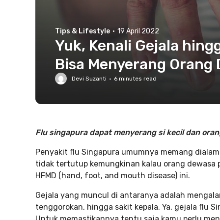
Tips & Lifestyle
·
19 April 2022
Yuk, Kenali Gejala hin
Bisa Menyerang Orang
Devi Suzanti
·
6
minutes read
Flu singapura dapat menyerang si kecil dan oran
Penyakit flu Singapura umumnya memang dialami 
tidak tertutup kemungkinan kalau orang dewasa p
HFMD (hand, foot, and mouth disease) ini.
Gejala yang muncul di antaranya adalah mengala
tenggorokan, hingga sakit kepala. Ya, gejala flu 
Untuk memastikannya tentu saja kamu perlu mengu