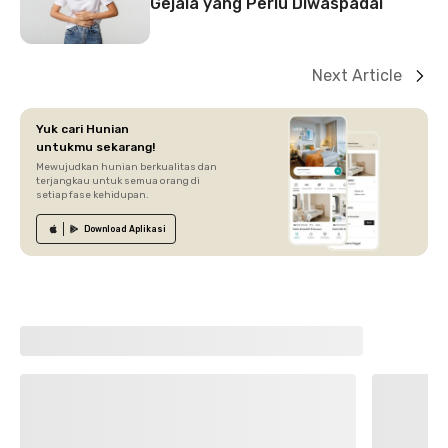
Gejala yang Perlu Diwaspadai
Next Article
Yuk cari Hunian
untukmu sekarang!
Mewujudkan hunian berkualitas dan
terjangkau untuk semua orang di
setiap fase kehidupan.
Download
Aplikasi