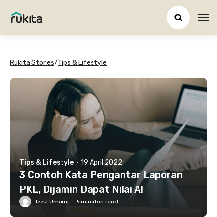
Ope
Rukita Stories
/
Tips & Lifestyle
Tips & Lifestyle
·
19 April 2022
3 Contoh Kata Pengantar Laporan
PKL, Dijamin Dapat Nilai A!
Izzul Umami
·
6
minutes read