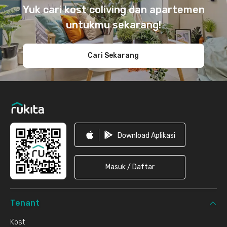
Yuk cari kost coliving dan apartemen
untukmu sekarang!
Cari Sekarang
Download Aplikasi
Masuk / Daftar
Tenant
Kost