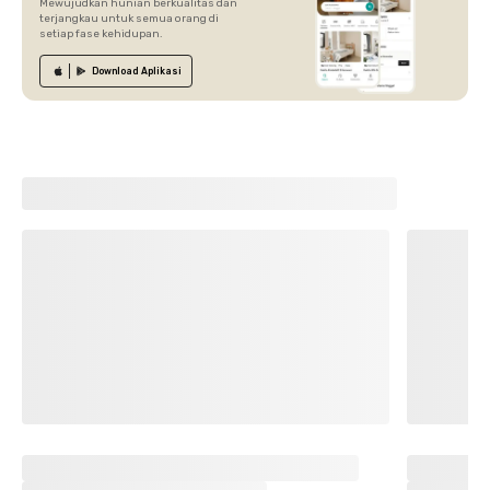
Mewujudkan hunian berkualitas dan
terjangkau untuk semua orang di
setiap fase kehidupan.
Download
Aplikasi