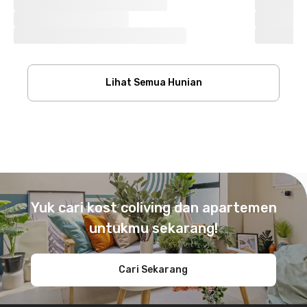
Lihat Semua Hunian
Footer
Yuk cari kost coliving dan apartemen
untukmu sekarang!
Cari Sekarang