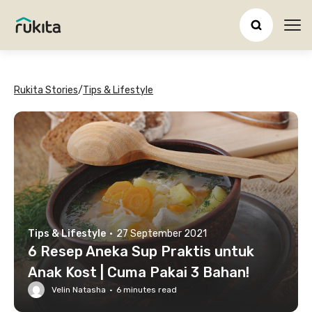
Ope
Rukita Stories
/
Tips & Lifestyle
Tips & Lifestyle
·
27 September 2021
6 Resep Aneka Sup Praktis untuk
Anak Kost | Cuma Pakai 3 Bahan!
Velin Natasha
·
6
minutes read