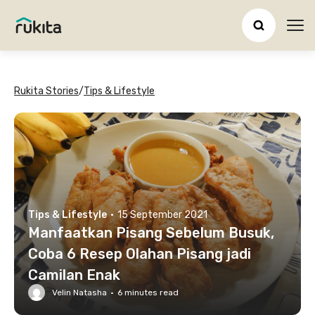
Ope
Rukita Stories
/
Tips & Lifestyle
Tips & Lifestyle
·
15 September 2021
Manfaatkan Pisang Sebelum Busuk,
Coba 6 Resep Olahan Pisang jadi
Camilan Enak
Velin Natasha
·
6
minutes read