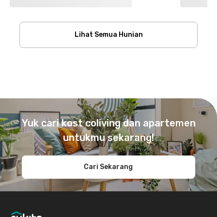
Lihat Semua Hunian
Footer
Yuk cari kost coliving dan apartemen
untukmu sekarang!
Cari Sekarang