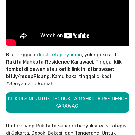
Biar tinggal di
kost tetap nyaman
, yuk ngekost di
Rukita Mahkota Residence Karawaci
. Tinggal
klik
tombol di bawah
atau
ketik link ini di browser
:
bit.ly/resepPisang
. Kamu bakal tinggal di kost
#SenyamandiRumah.
KLIK DI SINI UNTUK CEK RUKITA MAHKOTA RESIDENCE
KARAWACI
Unit coliving Rukita tersebar di banyak area strategis
di Jakarta, Depok, Bekasi, dan Tangerang. Untuk