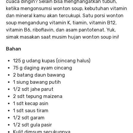
cuaca dingin? Selain bisa menghangatkan tubuh,
ketika mengonsumsi wonton soup, kebutuhan vitamin
dan mineral kamu akan tercukupi. Satu porsi wonton
soup mengandung vitamin K, tiamin, vitamin B12,
vitamin B6, riboflavin, dan asam pantotenat. Yuk,
simak masakan saat musim hujan wonton soup ini!
Bahan
125 g udang kupas (cincang halus)
75 g daging ayam cincang
2 batang daun bawang
1 siung bawang putih
1/2 sdt jahe parut
2 sdt tepung maizena
1 sdt kecap asin
1 sdt saus tiram
1/2 sdt garam
1/2 sdt gula pasir
Kulit dimsum secukupnya