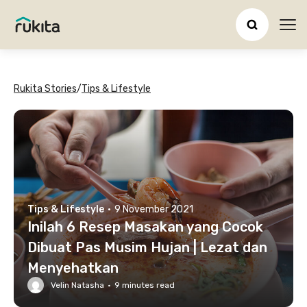
Ope
Rukita Stories
/
Tips & Lifestyle
Tips & Lifestyle
·
9 November 2021
Inilah 6 Resep Masakan yang Cocok
Dibuat Pas Musim Hujan | Lezat dan
Menyehatkan
Velin Natasha
·
9
minutes read