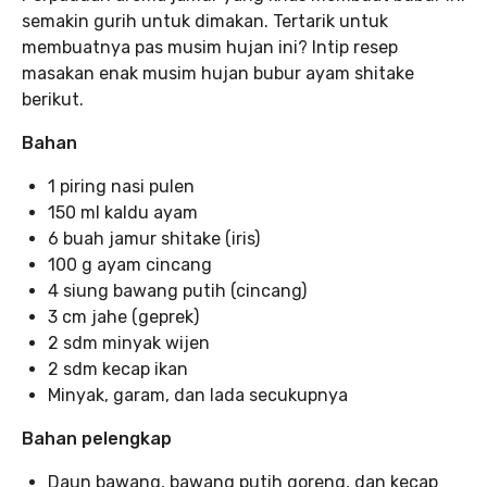
semakin gurih untuk dimakan. Tertarik untuk
membuatnya pas musim hujan ini? Intip resep
masakan enak musim hujan bubur ayam shitake
berikut.
Bahan
1 piring nasi pulen
150 ml kaldu ayam
6 buah jamur shitake (iris)
100 g ayam cincang
4 siung bawang putih (cincang)
3 cm jahe (geprek)
2 sdm minyak wijen
2 sdm kecap ikan
Minyak, garam, dan lada secukupnya
Bahan pelengkap
Daun bawang, bawang putih goreng, dan kecap