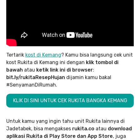
Tertarik
kost di Kemang
? Kamu bisa langsung cek unit
kost Rukita di Kemang ini dengan
klik tombol di
bawah
atau
ketik link ini di browser
:
bit.ly/rukitaResepHujan
dijamin kamu bakal
#SenyamanDiRumah.
KLIK DI SINI UNTUK CEK RUKITA BANGKA KEMANG
Untuk kamu yang ingin tahu unit Rukita lainnya di
Jadetabek, bisa mengakses
rukita.co
atau
download
aplikasi Rukita di Play Store dan App Store
, juga