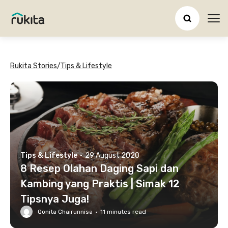
Ope
Rukita Stories
/
Tips & Lifestyle
Tips & Lifestyle
·
29 August 2020
8 Resep Olahan Daging Sapi dan
Kambing yang Praktis | Simak 12
Tipsnya Juga!
Qonita Chairunnisa
·
11
minutes read