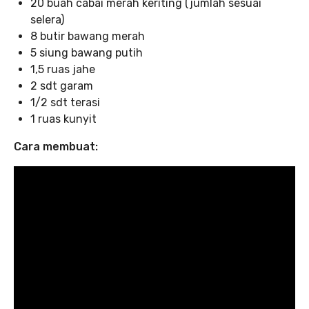
20 buah cabai merah keriting (jumlah sesuai
selera)
8 butir bawang merah
5 siung bawang putih
1,5 ruas jahe
2 sdt garam
1/2 sdt terasi
1 ruas kunyit
Cara membuat: