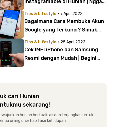
Instagramable di Hunian | Nggak
Perlu ke Coffee Shop!
·
Tips & Lifestyle
7 April 2022
Bagaimana Cara Membuka Akun
Google yang Terkunci? Simak
Tips yang Aman dan Praktis Ini!
·
Tips & Lifestyle
25 April 2022
Cek IMEI iPhone dan Samsung
Resmi dengan Mudah | Begini
Caranya!
uk cari Hunian
ntukmu sekarang!
ewujudkan hunian berkualitas dan terjangkau untuk
emua orang di setiap fase kehidupan.