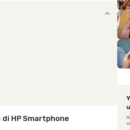
Y
u
c di HP Smartphone
M
s