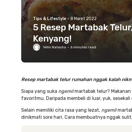
Tips & Lifestyle
·
8 Maret 2022
5 Resep Martabak Telur
Kenyang!
Velin Natasha
·
6
minutes read
Resep martabak telur rumahan nggak kalah nikm
Siapa yang suka
ngemil
martabak telur? Makanan ya
favoritmu. Daripada membeli di luar, yuk, sesekali 
Selain memiliki cita rasa yang lezat,
ngemil
martab
dinikmati sore hari. Cara membuatnya nggak sulit,