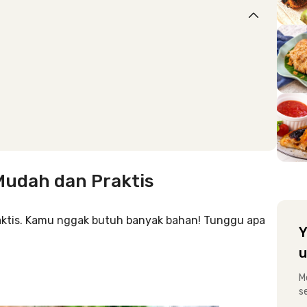
Mudah dan Praktis
 praktis. Kamu nggak butuh banyak bahan! Tunggu apa
Y
u
M
s