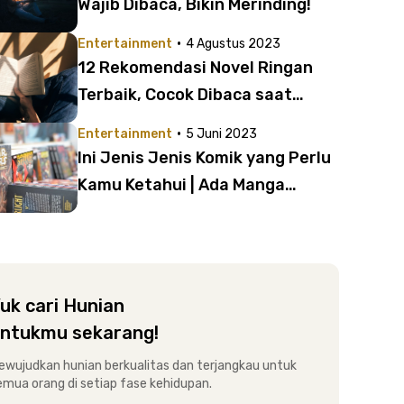
Wajib Dibaca, Bikin Merinding!
·
Entertainment
4 Agustus 2023
12 Rekomendasi Novel Ringan
Terbaik, Cocok Dibaca saat
Santai
·
Entertainment
5 Juni 2023
Ini Jenis Jenis Komik yang Perlu
Kamu Ketahui | Ada Manga
hingga Slice of Life!
uk cari Hunian
ntukmu sekarang!
ewujudkan hunian berkualitas dan terjangkau untuk
emua orang di setiap fase kehidupan.