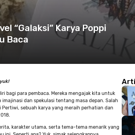
vel “Galaksi” Karya Poppi
mu Baca
Art
yuk!
endiri bagi para pembaca. Mereka mengajak kita untuk
imajinasi dan spekulasi tentang masa depan. Salah
i Pertiwi, sebuah karya yang meraih perhatian dan
2018.
 cerita, karakter utama, serta tema-tema menarik yang
 ini. Seperti apa? Yuk, simak selengkapnya.