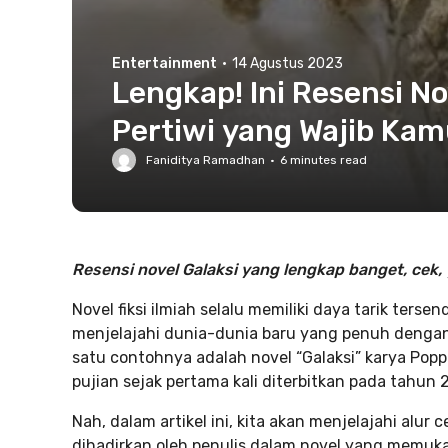
Entertainment
·
14 Agustus 2023
Lengkap! Ini Resensi No
Pertiwi yang Wajib Ka
Faniditya Ramadhan
·
6
minutes read
Resensi novel Galaksi yang lengkap banget, cek, 
Novel fiksi ilmiah selalu memiliki daya tarik ters
menjelajahi dunia-dunia baru yang penuh dengan 
satu contohnya adalah novel “Galaksi” karya Popp
pujian sejak pertama kali diterbitkan pada tahun 
Nah, dalam artikel ini, kita akan menjelajahi alur
dihadirkan oleh penulis dalam novel yang memukau