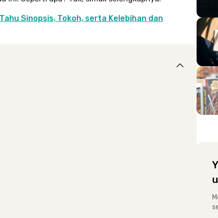
 Tahu Sinopsis, Tokoh, serta Kelebihan dan
Y
u
M
s