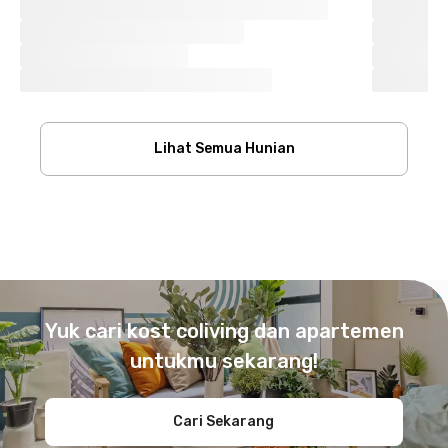
Lihat Semua Hunian
Footer
Yuk cari kost coliving dan apartemen
untukmu sekarang!
Cari Sekarang