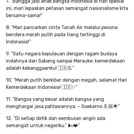
7. “Bangga jadi anak bangsa Indonesia di hari spesial
ini, mari lepaskan petasan semangat nasionalisme kita
bersama-sama!”
8. “Mari pancarkan cinta Tanah Air melalui pesona
bendera merah putih pada tiang tertinggi di
Indonesia!”
9. “Satu negara kepulauan dengan ragam budaya
indahnya dari Sabang sampai Merauke; kemerdekaan
adalah kebanggaanku! 🇮🇩💪”
10. “Merah putih berkibar dengan megah, selamat Hari
Kemerdekaan Indonesia! 🇮🇩✨”
11. “Bangsa yang besar adalah bangsa yang
menghargai jasa pahlawannya. – Soekarno 💪🏼🌟”
12. “Di setiap detik dan eembusan angin ada
semangat untuk negeriku.” 🌬️❤️”