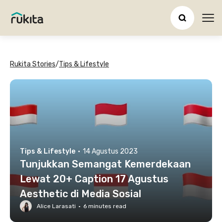
Ope
Rukita Stories
/
Tips & Lifestyle
Tips & Lifestyle
·
14 Agustus 2023
Tunjukkan Semangat Kemerdekaan
Lewat 20+ Caption 17 Agustus
Aesthetic di Media Sosial
Alice Larasati
·
6
minutes read