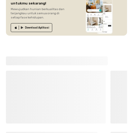
untukmu sekarang!
Mewujudkan hunian berkualitas dan
terjangkau untuk semua orang di
setiap fase kehidupan.
Download
Aplikasi