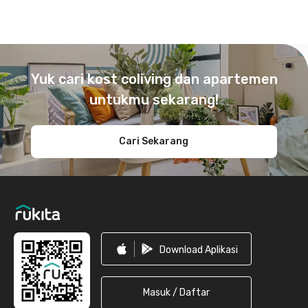
Footer
Yuk cari kost coliving dan apartemen
untukmu sekarang!
Cari Sekarang
Download Aplikasi
Masuk / Daftar