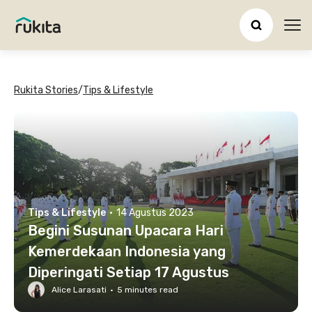
Ope
Rukita Stories
/
Tips & Lifestyle
Tips & Lifestyle
·
14 Agustus 2023
Begini Susunan Upacara Hari
Kemerdekaan Indonesia yang
Diperingati Setiap 17 Agustus
Alice Larasati
·
5
minutes read