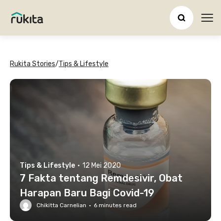
Ope
Rukita Stories
/
Tips & Lifestyle
Tips & Lifestyle
·
12 Mei 2020
7 Fakta tentang Remdesivir, Obat
Harapan Baru Bagi Covid-19
Chikitta Carnelian
·
6
minutes read