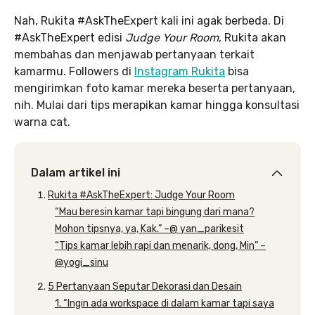
Nah, Rukita #AskTheExpert kali ini agak berbeda. Di
#AskTheExpert edisi
Judge Your Room
, Rukita akan
membahas dan menjawab pertanyaan terkait
kamarmu. Followers di
Instagram Rukita
bisa
mengirimkan foto kamar mereka beserta pertanyaan,
nih. Mulai dari tips merapikan kamar hingga konsultasi
warna cat.
Dalam artikel ini
Rukita #AskTheExpert: Judge Your Room
“Mau beresin kamar tapi bingung dari mana?
Mohon tipsnya, ya, Kak.” –@ yan_parikesit
“Tips kamar lebih rapi dan menarik, dong, Min” –
@yogi_sinu
5 Pertanyaan Seputar Dekorasi dan Desain
1. “Ingin ada workspace di dalam kamar tapi saya