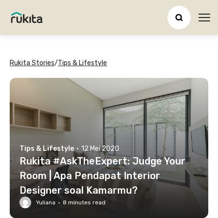
Ope
Rukita Stories
/
Tips & Lifestyle
Tips & Lifestyle
·
12 Mei 2020
Rukita #AskTheExpert: Judge Your
Room | Apa Pendapat Interior
Designer soal Kamarmu?
Yuliana
·
8
minutes read