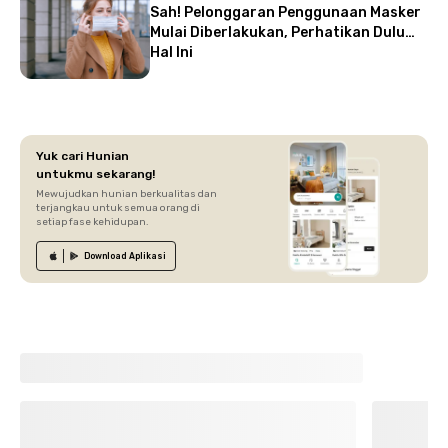
Sah! Pelonggaran Penggunaan Masker
Mulai Diberlakukan, Perhatikan Dulu
Hal Ini
Yuk cari Hunian
untukmu sekarang!
Mewujudkan hunian berkualitas dan
terjangkau untuk semua orang di
setiap fase kehidupan.
Download
Aplikasi