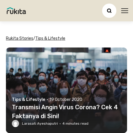
Ope
Rukita Stories
/
Tips & Lifestyle
Tips & Lifestyle
·
19 October 2020
Transmisi Angin Virus Corona? Cek 4
Faktanya di Sini!
Larasati Ayeshaputri
·
4
minutes read