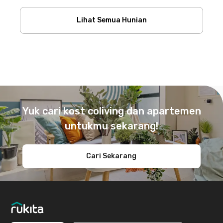
Lihat Semua Hunian
Footer
Yuk cari kost coliving dan apartemen
untukmu sekarang!
Cari Sekarang