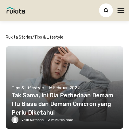
Ope
Rukita Stories
/
Tips & Lifestyle
Tips & Lifestyle
·
16 Februari 2022
Tak Sama, Ini Dia Perbedaan Demam
Flu Biasa dan Demam Omicron yang
Perlu Diketahui
Velin Natasha
·
3
minutes read