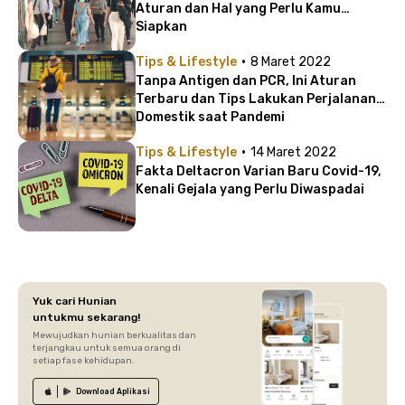
Aturan dan Hal yang Perlu Kamu
Siapkan
·
Tips & Lifestyle
8 Maret 2022
Tanpa Antigen dan PCR, Ini Aturan
Terbaru dan Tips Lakukan Perjalanan
Domestik saat Pandemi
·
Tips & Lifestyle
14 Maret 2022
Fakta Deltacron Varian Baru Covid-19,
Kenali Gejala yang Perlu Diwaspadai
Yuk cari Hunian
untukmu sekarang!
Mewujudkan hunian berkualitas dan
terjangkau untuk semua orang di
setiap fase kehidupan.
Download
Aplikasi