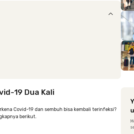
id-19 Dua Kali
Y
rkena Covid-19 dan sembuh bisa kembali terinfeksi?
u
gkapnya berikut.
M
s