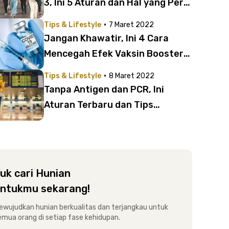
3, Ini 5 Aturan dan Hal yang Perlu
Kamu Siapkan
·
Tips & Lifestyle
7 Maret 2022
Jangan Khawatir, Ini 4 Cara
Mencegah Efek Vaksin Booster
yang Bisa Kamu Lakukan
·
Tips & Lifestyle
8 Maret 2022
Tanpa Antigen dan PCR, Ini
Aturan Terbaru dan Tips
Lakukan Perjalanan Domestik
saat Pandemi
uk cari Hunian
ntukmu sekarang!
ewujudkan hunian berkualitas dan terjangkau untuk
emua orang di setiap fase kehidupan.