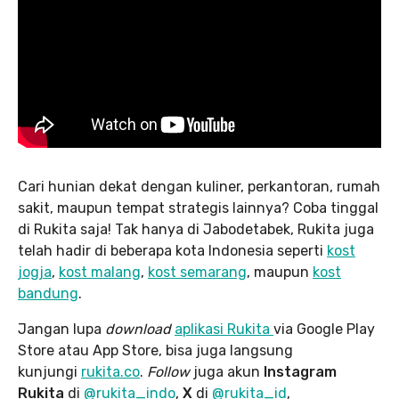
Cari hunian dekat dengan kuliner, perkantoran, rumah
sakit, maupun tempat strategis lainnya? Coba tinggal
di Rukita saja! Tak hanya di Jabodetabek, Rukita juga
telah hadir di beberapa kota Indonesia seperti
kost
jogja
,
kost malang
,
kost semarang
, maupun
kost
bandung
.
Jangan lupa
download
aplikasi Rukita
via Google Play
Store atau App Store, bisa juga langsung
kunjungi
rukita.co
.
Follow
juga akun
Instagram
Rukita
di
@rukita_indo
,
X
di
@rukita_id
,