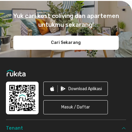
Footer
Yuk cari kost coliving dan apartemen
untukmu sekarang!
Cari Sekarang
Download Aplikasi
Masuk / Daftar
Tenant