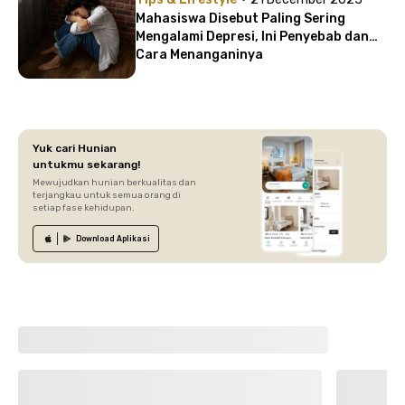
Mahasiswa Disebut Paling Sering
Mengalami Depresi, Ini Penyebab dan
Cara Menanganinya
Yuk cari Hunian
untukmu sekarang!
Mewujudkan hunian berkualitas dan
terjangkau untuk semua orang di
setiap fase kehidupan.
Download
Aplikasi