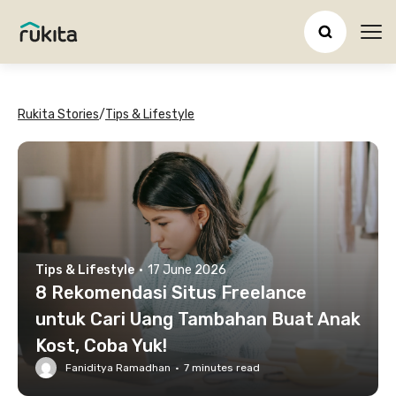
Ope
Rukita Stories
/
Tips & Lifestyle
Tips & Lifestyle
·
17 June 2026
8 Rekomendasi Situs Freelance
untuk Cari Uang Tambahan Buat Anak
Kost, Coba Yuk!
Faniditya Ramadhan
·
7
minutes read