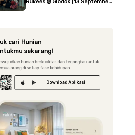
Rukees @ Glodok (13 September
2025)
uk cari Hunian
ntukmu sekarang!
ewujudkan hunian berkualitas dan terjangkau untuk
emua orang di setiap fase kehidupan.
Download
Aplikasi