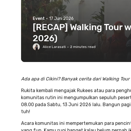
Event
·
17 Juni 2026
[RECAP] Walking Tour wi
2026)
Alice Larasati
·
2
minutes read
Ada apa di Cikini? Banyak cerita dari Walking Tour
Rukita kembali mengajak Rukees atau para penghun
komunitas rutin ini mengumpulkan sepuluh pesert
08.00 pada Sabtu, 13 Juni 2026 lalu. Bangun pag
tuh!
Acara komunitas ini mempertemukan para pencinta
yang fun. Kamu rugi banget kalau belum pernah ik