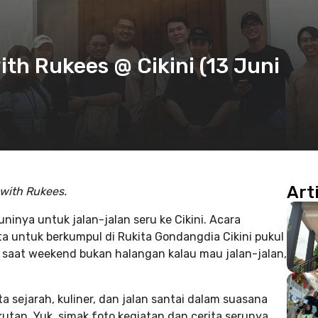
th Rukees @ Cikini (13 Juni
Art
 with Rukees.
inya untuk jalan-jalan seru ke Cikini. Acara
a untuk berkumpul di Rukita Gondangdia Cikini pukul
i saat weekend bukan halangan kalau mau jalan-jalan,
 sejarah, kuliner, dan jalan santai dalam suasana
utan. Yuk, simak foto kegiatan dan cerita serunya