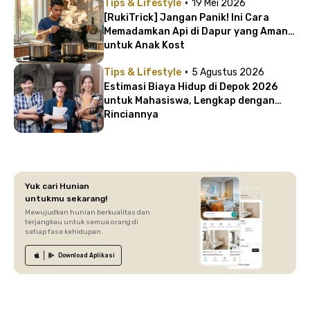
·
Tips & Lifestyle
19 Mei 2026
[RukiTrick] Jangan Panik! Ini Cara
Memadamkan Api di Dapur yang Aman
untuk Anak Kost
·
Tips & Lifestyle
5 Agustus 2026
Estimasi Biaya Hidup di Depok 2026
untuk Mahasiswa, Lengkap dengan
Rinciannya
Yuk cari Hunian
untukmu sekarang!
Mewujudkan hunian berkualitas dan
terjangkau untuk semua orang di
setiap fase kehidupan.
Download
Aplikasi