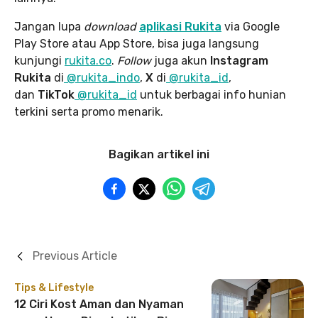
Jangan lupa
download
aplikasi Rukita
via Google
Play Store atau App Store, bisa juga langsung
kunjungi
rukita.co
.
Follow
juga akun
Instagram
Rukita
di
@rukita_indo
,
X
di
@rukita_id
,
dan
TikTok
@rukita_id
untuk berbagai info hunian
terkini serta promo menarik.
Bagikan artikel ini
Previous Article
Tips & Lifestyle
12 Ciri Kost Aman dan Nyaman