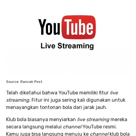
Source: Rancah Post
Telah diketahui bahwa YouTube memiliki fitur
live
streaming
. Fitur ini juga sering kali digunakan untuk
menayangkan tontonan bola dari jarak jauh.
Klub bola biasanya menyiarkan
live streaming
mereka
secara langsung melalui
channel
YouTube resmi.
Kamu juga bisa langsung menuju ke
channel
klub bola