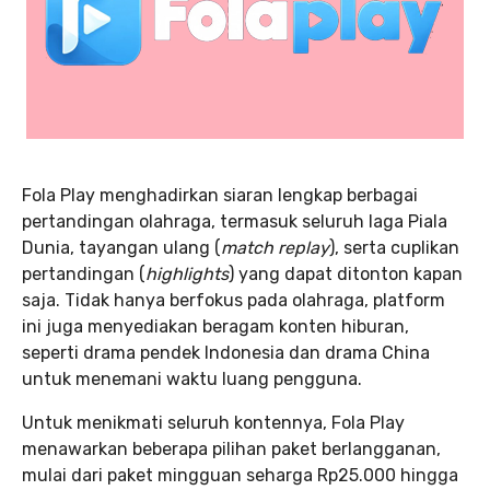
Fola Play menghadirkan siaran lengkap berbagai
pertandingan olahraga, termasuk seluruh laga Piala
Dunia, tayangan ulang (
match replay
), serta cuplikan
pertandingan (
highlights
) yang dapat ditonton kapan
saja. Tidak hanya berfokus pada olahraga, platform
ini juga menyediakan beragam konten hiburan,
seperti drama pendek Indonesia dan drama China
untuk menemani waktu luang pengguna.
Untuk menikmati seluruh kontennya, Fola Play
menawarkan beberapa pilihan paket berlangganan,
mulai dari paket mingguan seharga Rp25.000 hingga