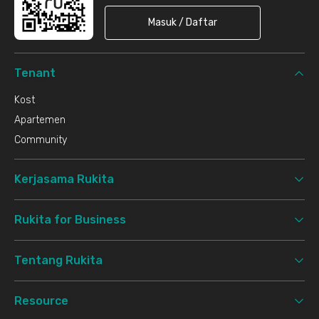
Masuk / Daftar
Tenant
Kost
Apartemen
Community
Kerjasama Rukita
Rukita for Business
Tentang Rukita
Resource