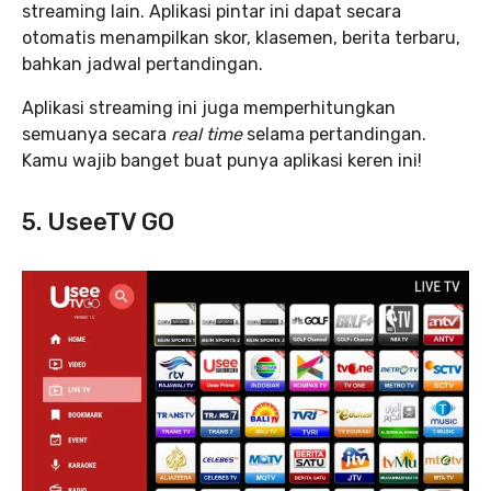
streaming lain. Aplikasi pintar ini dapat secara
otomatis menampilkan skor, klasemen, berita terbaru,
bahkan jadwal pertandingan.
Aplikasi streaming ini juga memperhitungkan
semuanya secara
real time
selama pertandingan.
Kamu wajib banget buat punya aplikasi keren ini!
5. UseeTV GO