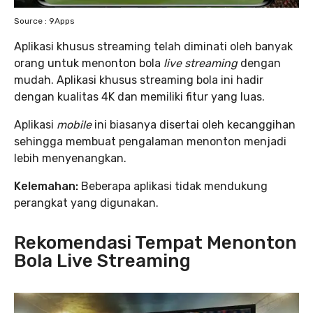
Source : 9Apps
Aplikasi khusus streaming telah diminati oleh banyak
orang untuk menonton bola
live streaming
dengan
mudah. Aplikasi khusus streaming bola ini hadir
dengan kualitas 4K dan memiliki fitur yang luas.
Aplikasi
mobile
ini biasanya disertai oleh kecanggihan
sehingga membuat pengalaman menonton menjadi
lebih menyenangkan.
Kelemahan:
Beberapa aplikasi tidak mendukung
perangkat yang digunakan.
Rekomendasi Tempat Menonton
Bola Live Streaming