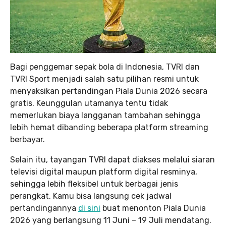
Bagi penggemar sepak bola di Indonesia, TVRI dan
TVRI Sport menjadi salah satu pilihan resmi untuk
menyaksikan pertandingan Piala Dunia 2026 secara
gratis. Keunggulan utamanya tentu tidak
memerlukan biaya langganan tambahan sehingga
lebih hemat dibanding beberapa platform streaming
berbayar.
Selain itu, tayangan TVRI dapat diakses melalui siaran
televisi digital maupun platform digital resminya,
sehingga lebih fleksibel untuk berbagai jenis
perangkat. Kamu bisa langsung cek jadwal
pertandingannya
di sini
buat menonton Piala Dunia
2026 yang berlangsung 11 Juni – 19 Juli mendatang.