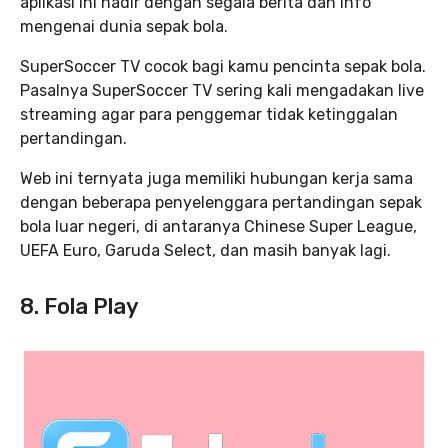
aplikasi ini hadir dengan segala berita dan info
mengenai dunia sepak bola.
SuperSoccer TV cocok bagi kamu pencinta sepak bola.
Pasalnya SuperSoccer TV sering kali mengadakan live
streaming agar para penggemar tidak ketinggalan
pertandingan.
Web ini ternyata juga memiliki hubungan kerja sama
dengan beberapa penyelenggara pertandingan sepak
bola luar negeri, di antaranya Chinese Super League,
UEFA Euro, Garuda Select, dan masih banyak lagi.
8. Fola Play