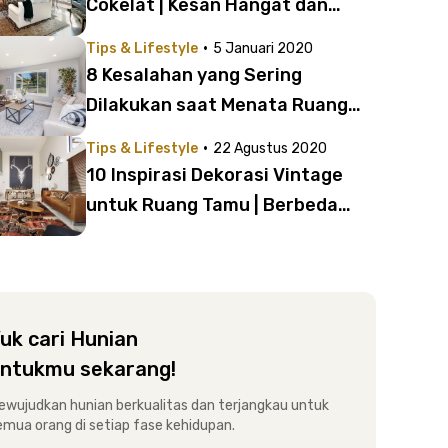
Cokelat | Kesan Hangat dan
Homey!
·
Tips & Lifestyle
5 Januari 2020
8 Kesalahan yang Sering
Dilakukan saat Menata Ruang
Tamu | Jangan Sepelekan!
·
Tips & Lifestyle
22 Agustus 2020
10 Inspirasi Dekorasi Vintage
untuk Ruang Tamu | Berbeda
dari Gaya Antik?
uk cari Hunian
ntukmu sekarang!
ewujudkan hunian berkualitas dan terjangkau untuk
emua orang di setiap fase kehidupan.