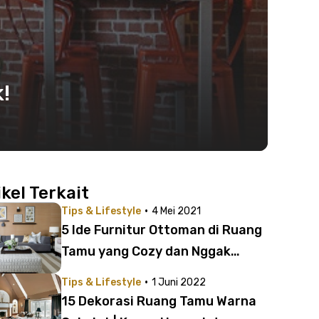
!
ikel Terkait
·
Tips & Lifestyle
4 Mei 2021
5 Ide Furnitur Ottoman di Ruang
Tamu yang Cozy dan Nggak
Membosankan!
·
Tips & Lifestyle
1 Juni 2022
15 Dekorasi Ruang Tamu Warna