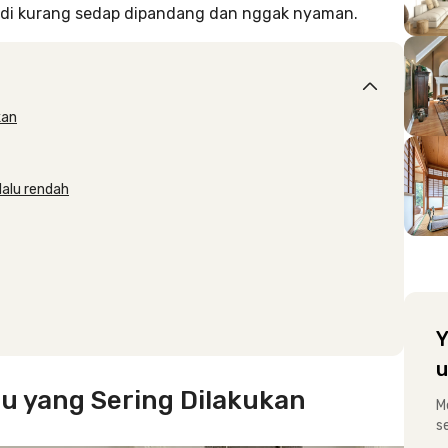
adi kurang sedap dipandang dan nggak nyaman.
kan
lalu rendah
Y
u
 yang Sering Dilakukan
M
s