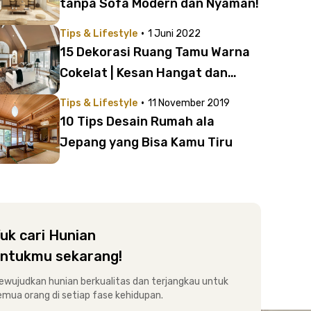
tanpa Sofa Modern dan Nyaman!
·
Tips & Lifestyle
1 Juni 2022
15 Dekorasi Ruang Tamu Warna
Cokelat | Kesan Hangat dan
Homey!
·
Tips & Lifestyle
11 November 2019
10 Tips Desain Rumah ala
Jepang yang Bisa Kamu Tiru
uk cari Hunian
ntukmu sekarang!
ewujudkan hunian berkualitas dan terjangkau untuk
emua orang di setiap fase kehidupan.