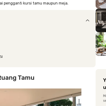
agai pengganti kursi tamu maupun meja.
yu
i Ruang Tamu
Y
u
M
s