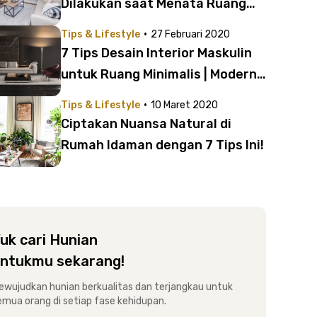
Dilakukan saat Menata Ruang
Tamu | Jangan Sepelekan!
·
Tips & Lifestyle
27 Februari 2020
7 Tips Desain Interior Maskulin
untuk Ruang Minimalis | Modern
dan Elegan!
·
Tips & Lifestyle
10 Maret 2020
Ciptakan Nuansa Natural di
Rumah Idaman dengan 7 Tips Ini!
uk cari Hunian
ntukmu sekarang!
ewujudkan hunian berkualitas dan terjangkau untuk
emua orang di setiap fase kehidupan.