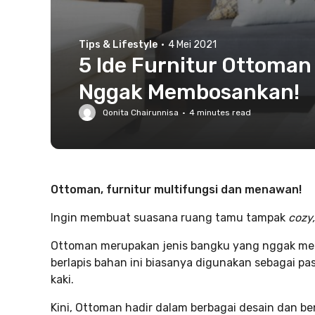
Tips & Lifestyle
·
4 Mei 2021
5 Ide Furnitur Ottoma
Nggak Membosankan!
Qonita Chairunnisa
·
4
minutes read
Ottoman, furnitur multifungsi dan menawan!
Ingin membuat suasana ruang tamu tampak
cozy
Ottoman merupakan jenis bangku yang nggak memi
berlapis bahan ini biasanya digunakan sebagai 
kaki.
Kini, Ottoman hadir dalam berbagai desain dan b