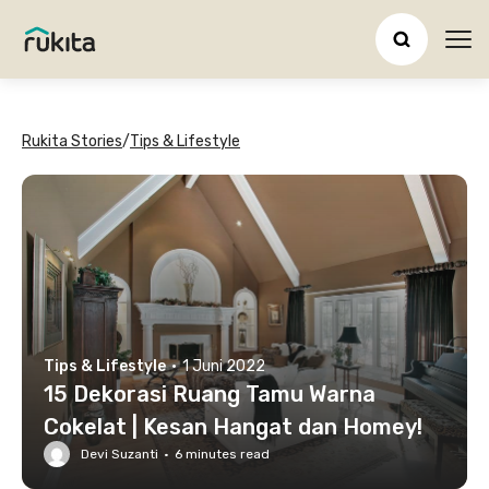
Ope
Rukita Stories
/
Tips & Lifestyle
Tips & Lifestyle
·
1 Juni 2022
15 Dekorasi Ruang Tamu Warna
Cokelat | Kesan Hangat dan Homey!
Devi Suzanti
·
6
minutes read