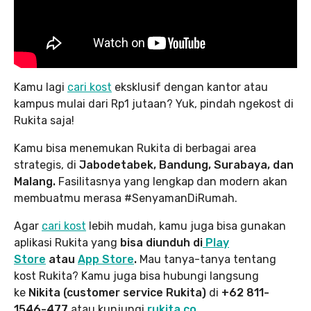
Kamu lagi
cari kost
eksklusif dengan kantor atau
kampus mulai dari Rp1 jutaan? Yuk, pindah ngekost di
Rukita saja!
Kamu bisa menemukan Rukita di berbagai area
strategis, di
Jabodetabek, Bandung, Surabaya, dan
Malang.
Fasilitasnya yang lengkap dan modern akan
membuatmu merasa #SenyamanDiRumah.
Agar
cari kost
lebih mudah, kamu juga bisa gunakan
aplikasi Rukita yang
bisa diunduh di
Play
Store
atau
App Store
.
Mau tanya-tanya tentang
kost Rukita? Kamu juga bisa hubungi langsung
ke
Nikita (customer service Rukita)
di
+62 811-
1546-477
atau kunjungi
rukita.co
.