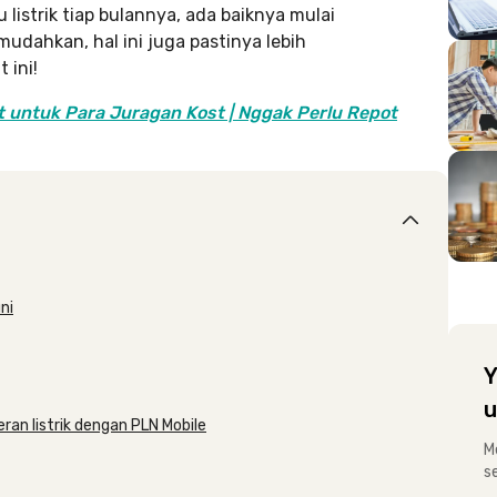
istrik tiap bulannya, ada baiknya mulai
udahkan, hal ini juga pastinya lebih
 ini!
t untuk Para Juragan Kost | Nggak Perlu Repot
ni
Y
u
n listrik dengan PLN Mobile
M
s