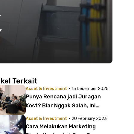
r
,
ikel Terkait
·
Asset & Investment
15 December 2025
Punya Rencana jadi Juragan
Kost? Biar Nggak Salah, Ini
Bedanya Kost Harian, Mingguan,
·
Asset & Investment
20 February 2023
dan Bulanan
Cara Melakukan Marketing