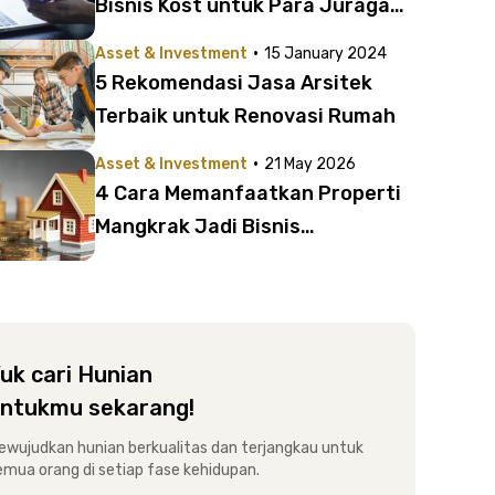
Bisnis Kost untuk Para Juragan
Kost | Nggak Perlu Repot Sebar
·
Asset & Investment
15 January 2024
Brosur!
5 Rekomendasi Jasa Arsitek
Terbaik untuk Renovasi Rumah
·
Asset & Investment
21 May 2026
4 Cara Memanfaatkan Properti
Mangkrak Jadi Bisnis
Menguntungkan
uk cari Hunian
ntukmu sekarang!
ewujudkan hunian berkualitas dan terjangkau untuk
emua orang di setiap fase kehidupan.