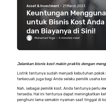
Asset & Investment
·
21 March 2023
Keuntungan Menggunak
untuk Bisnis Kost Anda
dan Biayanya di Sini!
Muhamad Yoga
·
5
minutes read
Jalankan bisnis kost makin praktis dengan men
Listrik tentunya sudah menjadi kebutuhan pokok
terkecuali juga bagi Anda selaku pemilik usaha kos
Nah, sebagai pemilik kost, Anda tentunya perlu
me
tersedia. Hal ini tentunya dapat meningkatkan 
penghuni lama semakin nyaman saat tinggal di ko