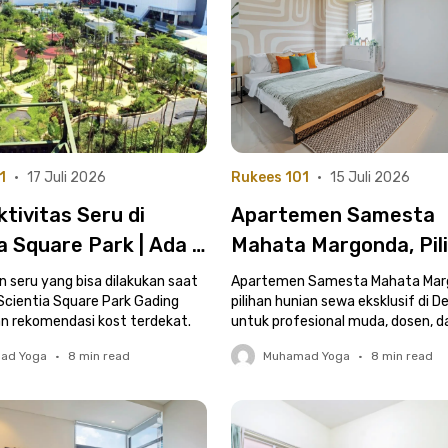
1
•
17 Juli 2026
Rukees 101
•
15 Juli 2026
tivitas Seru di
Apartemen Samesta
a Square Park | Ada 5
Mahata Margonda, Pil
ndasi Kost di Gading
Hunian Eksklusif di D
n seru yang bisa dilakukan saat
Apartemen Samesta Mahata Mar
g
Scientia Square Park Gading
untuk Profesional Mu
pilihan hunian sewa eksklusif di D
n rekomendasi kost terdekat.
untuk profesional muda, dosen, d
mahasiswa.
ad Yoga
•
8
min read
Muhamad Yoga
•
8
min read