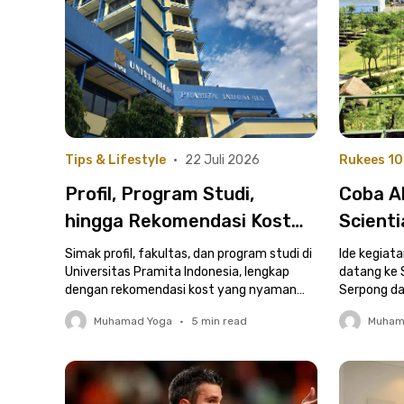
Tips & Lifestyle
•
22 Juli 2026
Rukees 10
Profil, Program Studi,
Coba Ak
hingga Rekomendasi Kost
Scienti
Dekat Universitas Pramita
Rekome
Simak profil, fakultas, dan program studi di
Ide kegiata
Indonesia
Universitas Pramita Indonesia, lengkap
Serpon
datang ke 
dengan rekomendasi kost yang nyaman
Serpong da
untuk mahasiswa.
Muhamad Yoga
•
5
min read
Muham