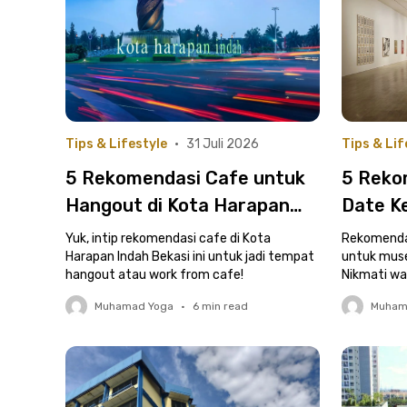
Tips & Lifestyle
•
31 Juli 2026
Tips & Lif
5 Rekomendasi Cafe untuk
5 Reko
Hangout di Kota Harapan
Date Ke
Indah Bekasi
Jakart
Yuk, intip rekomendasi cafe di Kota
Rekomendas
Harapan Indah Bekasi ini untuk jadi tempat
untuk mus
hangout atau work from cafe!
Nikmati wa
berkualitas
Muhamad Yoga
•
6
min read
Muham