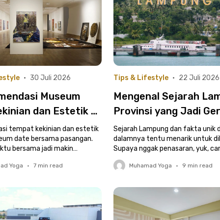
estyle
•
30 Juli 2026
Tips & Lifestyle
•
22 Juli 2026
mendasi Museum
Mengenal Sejarah La
kinian dan Estetik di
Provinsi yang Jadi Ge
a
Utama Pulau Sumater
i tempat kekinian dan estetik
Sejarah Lampung dan fakta unik d
eum date bersama pasangan.
dalamnya tentu menarik untuk di
ktu bersama jadi makin
Supaya nggak penasaran, yuk, car
!
lengkapnya di sini!
ad Yoga
•
7
min read
Muhamad Yoga
•
9
min read