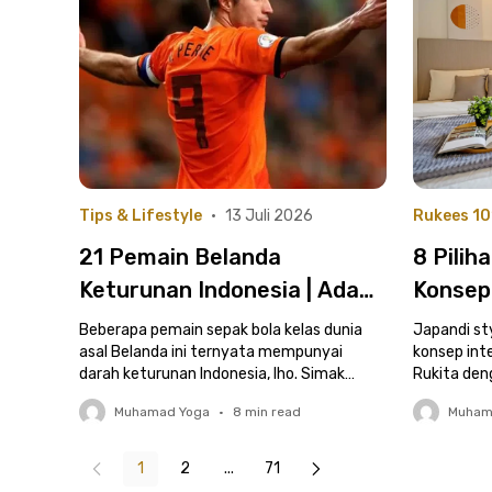
Tips & Lifestyle
•
13 Juli 2026
Rukees 10
21 Pemain Belanda
8 Pilih
Keturunan Indonesia | Ada
Konsep
Nama Pesepak Bola Kelas
Hangat
Beberapa pemain sepak bola kelas dunia
Japandi st
Dunia!
asal Belanda ini ternyata mempunyai
konsep int
darah keturunan Indonesia, lho. Simak
Rukita den
daftar lengkapnya di sini!
dan estetik 
Muhamad Yoga
•
8
min read
Muham
1
2
...
71