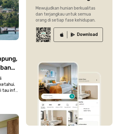
Mewujudkan hunian berkualitas
dan terjangkau untuk semua
orang di setiap fase kehidupan.
Download
mpung,
rbang
a
i
ketahui.
i tau info