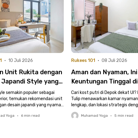
1
•
10 Juli 2026
Rukees 101
•
08 Juli 2026
an Unit Rukita dengan
Aman dan Nyaman, Ini
 Japandi Style yang
Keuntungan Tinggal di
 dan Nyaman
Putri Rukita Tulip Dep
yle semakin populer sebagai
Cari kost putri di Depok dekat UI?
erior, temukan rekomendasi unit
Tulip menawarkan kamar nyaman, 
gan desain japandi yang nyaman
lengkap, dan lokasi strategis den
di sini.
terjangkau.
ad Yoga
•
6
min read
Muhamad Yoga
•
5
min read