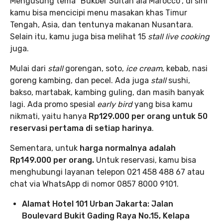
Mengusung tema “Bukber Sultan ala Marocco”, di sini
kamu bisa mencicipi menu masakan khas Timur
Tengah, Asia, dan tentunya makanan Nusantara.
Selain itu, kamu juga bisa melihat 15
stall live cooking
juga.
Mulai dari
stall
gorengan, soto,
ice cream
, kebab, nasi
goreng kambing, dan pecel. Ada juga
stall
sushi,
bakso, martabak, kambing guling, dan masih banyak
lagi. Ada promo spesial
early bird
yang bisa kamu
nikmati, yaitu hanya
Rp129.000 per orang untuk 50
reservasi pertama di setiap harinya
.
Sementara, untuk
harga normalnya adalah
Rp149.000 per orang.
Untuk reservasi, kamu bisa
menghubungi layanan telepon 021 458 488 67 atau
chat via WhatsApp di nomor 0857 8000 9101.
Alamat Hotel 101 Urban Jakarta: Jalan
Boulevard Bukit Gading Raya No.15, Kelapa