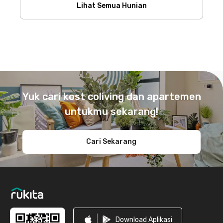
Lihat Semua Hunian
Footer
Yuk cari kost coliving dan apartemen
untukmu sekarang!
Cari Sekarang
Download Aplikasi