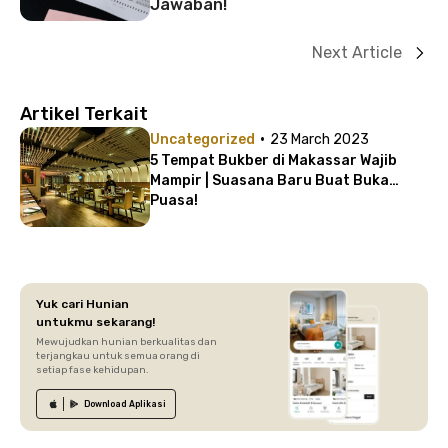
Jawaban!
Next Article
Artikel Terkait
·
Uncategorized
23 March 2023
5 Tempat Bukber di Makassar Wajib
Mampir | Suasana Baru Buat Buka
Puasa!
Yuk cari Hunian
untukmu sekarang!
Mewujudkan hunian berkualitas dan
terjangkau untuk semua orang di
setiap fase kehidupan.
Download
Aplikasi