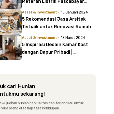
Meteran Listrik Pascabayar
untuk Bisnis Kost Anda | Cek
·
Asset & Investment
15 Januari 2024
Juga Cara Pasang, Syarat, dan
5 Rekomendasi Jasa Arsitek
Biayanya di Sini!
Terbaik untuk Renovasi Rumah
·
Asset & Investment
13 Maret 2024
5 Inspirasi Desain Kamar Kost
dengan Dapur Pribadi |
Menggabungkan Estetika dan
Fungsionalitas
uk cari Hunian
ntukmu sekarang!
ewujudkan hunian berkualitas dan terjangkau untuk
emua orang di setiap fase kehidupan.