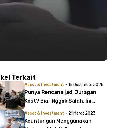
ikel Terkait
·
Asset & Investment
15 Desember 2025
Punya Rencana jadi Juragan
Kost? Biar Nggak Salah, Ini
Bedanya Kost Harian, Mingguan,
·
Asset & Investment
21 Maret 2023
dan Bulanan
Keuntungan Menggunakan