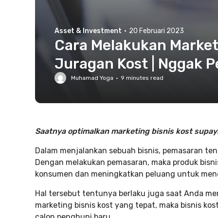
Asset & Investment
·
20 Februari 2023
Cara Melakukan Marketi
Juragan Kost | Nggak P
Muhamad Yoga
·
9
minutes read
Saatnya optimalkan marketing bisnis kost supaya
Dalam menjalankan sebuah bisnis, pemasaran ten
Dengan melakukan pemasaran, maka produk bisnis 
konsumen dan meningkatkan peluang untuk men
Hal tersebut tentunya berlaku juga saat Anda me
marketing bisnis kost yang tepat, maka bisnis kos
calon penghuni baru.