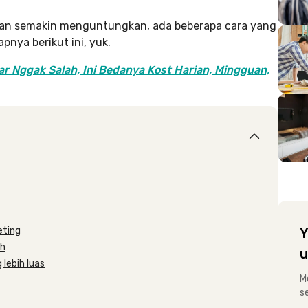
h dan semakin menguntungkan, ada beberapa cara yang
pnya berikut ini, yuk.
r Nggak Salah, Ini Bedanya Kost Harian, Mingguan,
eting
Y
ah
u
 lebih luas
M
s