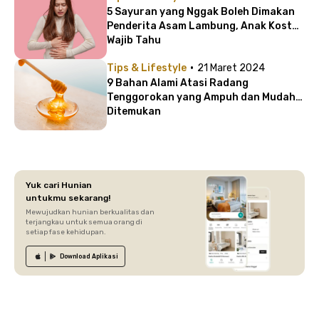
5 Sayuran yang Nggak Boleh Dimakan
Penderita Asam Lambung, Anak Kost
Wajib Tahu
·
Tips & Lifestyle
21 Maret 2024
9 Bahan Alami Atasi Radang
Tenggorokan yang Ampuh dan Mudah
Ditemukan
Yuk cari Hunian
untukmu sekarang!
Mewujudkan hunian berkualitas dan
terjangkau untuk semua orang di
setiap fase kehidupan.
Download
Aplikasi