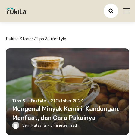
Ope
Rukita Stories
/
Tips & Lifestyle
Tips & Lifestyle
·
21 Oktober 2023
Mengenal Minyak Kemiri: Kandungan,
Manfaat, dan Cara Pakainya
Velin Natasha
·
5
minutes read