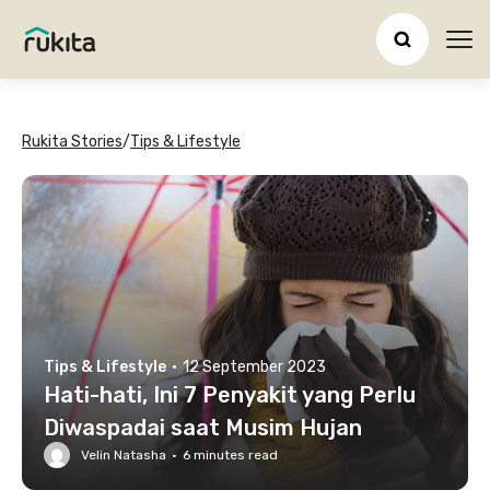
Ope
Rukita Stories
/
Tips & Lifestyle
Tips & Lifestyle
·
12 September 2023
Hati-hati, Ini 7 Penyakit yang Perlu
Diwaspadai saat Musim Hujan
Velin Natasha
·
6
minutes read