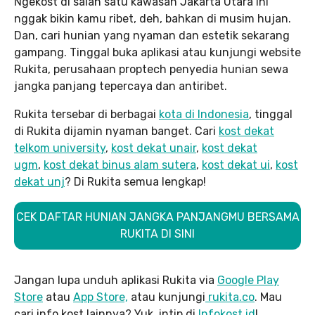
Ngekost di salah satu kawasan Jakarta Utara ini
nggak bikin kamu ribet, deh, bahkan di musim hujan.
Dan, cari hunian yang nyaman dan estetik sekarang
gampang. Tinggal buka aplikasi atau kunjungi website
Rukita, perusahaan proptech penyedia hunian sewa
jangka panjang tepercaya dan antiribet.
Rukita tersebar di berbagai
kota di Indonesia
, tinggal
di Rukita dijamin nyaman banget. Cari
kost dekat
telkom university
,
kost dekat unair
,
kost dekat
ugm
,
kost dekat binus alam sutera
,
kost dekat ui
,
kost
dekat unj
? Di Rukita semua lengkap!
CEK DAFTAR HUNIAN JANGKA PANJANGMU BERSAMA
RUKITA DI SINI
Jangan lupa unduh aplikasi Rukita via
Google Play
Store
atau
App Store,
atau kunjungi
rukita.co
. Mau
cari info kost lainnya? Yuk, intip di
Infokost.id
!