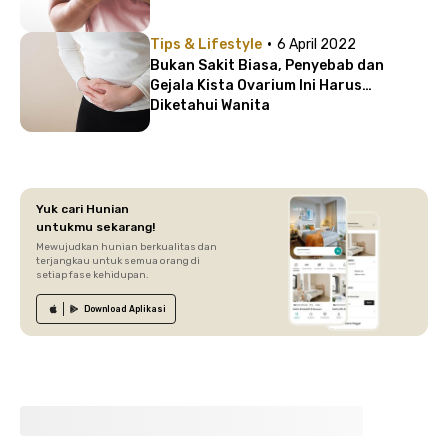
·
Tips & Lifestyle
6 April 2022
Bukan Sakit Biasa, Penyebab dan
Gejala Kista Ovarium Ini Harus
Diketahui Wanita
Yuk cari Hunian
untukmu sekarang!
Mewujudkan hunian berkualitas dan
terjangkau untuk semua orang di
setiap fase kehidupan.
Download
Aplikasi