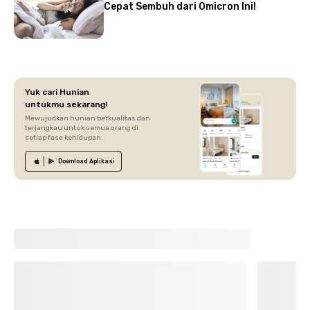
Cepat Sembuh dari Omicron Ini!
Yuk cari Hunian
untukmu sekarang!
Mewujudkan hunian berkualitas dan
terjangkau untuk semua orang di
setiap fase kehidupan.
Download
Aplikasi