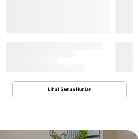
Lihat Semua Hunian
Footer