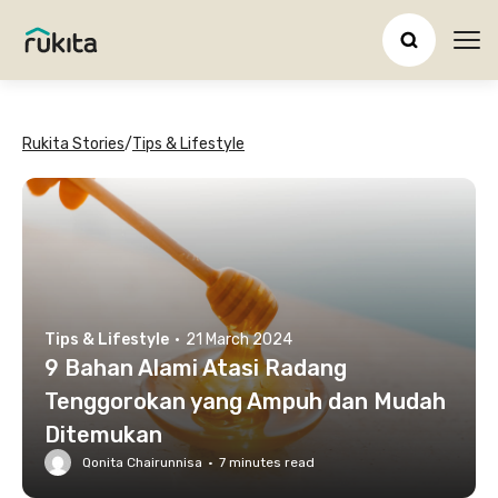
Ope
Rukita Stories
/
Tips & Lifestyle
Tips & Lifestyle
·
21 March 2024
9 Bahan Alami Atasi Radang
Tenggorokan yang Ampuh dan Mudah
Ditemukan
Qonita Chairunnisa
·
7
minutes read