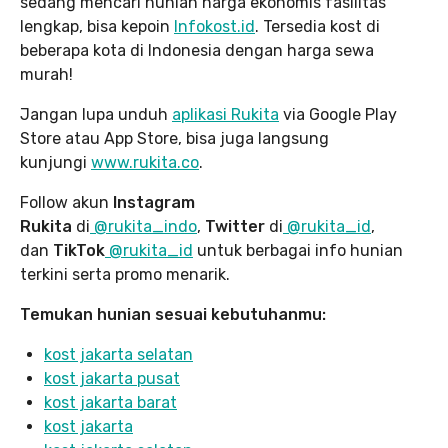
sedang mencari hunian harga ekonomis fasilitas
lengkap, bisa kepoin
Infokost.id
. Tersedia kost di
beberapa kota di Indonesia dengan harga sewa
murah!
Jangan lupa unduh
aplikasi Rukita
via Google Play
Store atau App Store, bisa juga langsung
kunjungi
www.rukita
.co
.
Follow akun
Instagram
Rukita
di
@rukita_indo
,
Twitter
di
@rukita_id
,
dan
TikTok
@rukita_id
untuk berbagai info hunian
terkini serta promo menarik.
Temukan hunian sesuai kebutuhanmu:
kost jakarta selatan
kost jakarta pusat
kost jakarta barat
kost jakarta